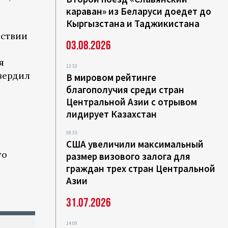
караван» из Беларуси доедет до
Кыргызстана и Таджикистана
тствии
03.08.2026
я
13:53
твердил
В мировом рейтинге
благополучия среди стран
Центральной Азии с отрывом
лидирует Казахстан
08:35
США увеличили максимальный
го
размер визового залога для
граждан трех стран Центральной
Азии
31.07.2026
14:09