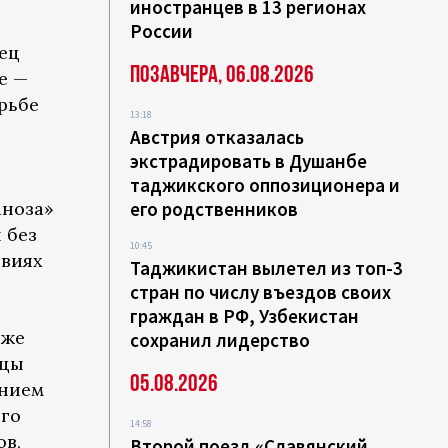
иностранцев в 13 регионах
России
ец
Позавчера, 06.08.2026
е —
орьбе
13:18
Австрия отказалась
экстрадировать в Душанбе
таджикского оппозиционера и
аноза»
его родственников
 без
10:45
овиях
Таджикистан вылетел из топ-3
стран по числу въездов своих
граждан в РФ, Узбекистан
зже
сохранил лидерство
ицы
05.08.2026
ением
его
14:58
ов,
Второй поезд «Славянский