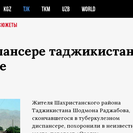
KGZ
TJK
TKM
UZB
WORLD
СЮЖЕТЫ
пансере таджикиста
е
Жителя Шахристанского района
Таджикистана Шодмона Раджабова,
скончавшегося в туберкулезном
диспансере, похоронили в неизвест