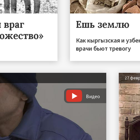
 враг
Ешь землю
тожество»
Как кыргызская и узбек
врачи бьют тревогу
27 фев
Видео