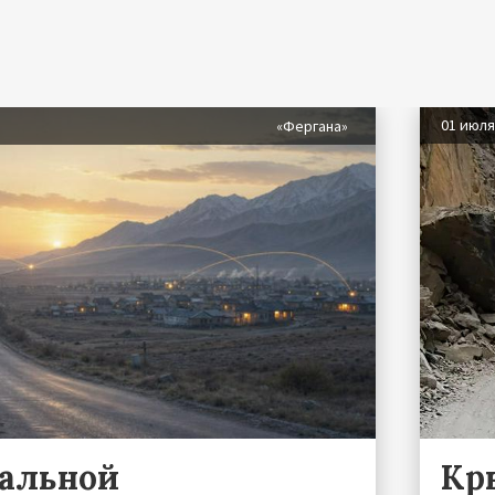
01 июл
«Фергана»
ральной
Кр