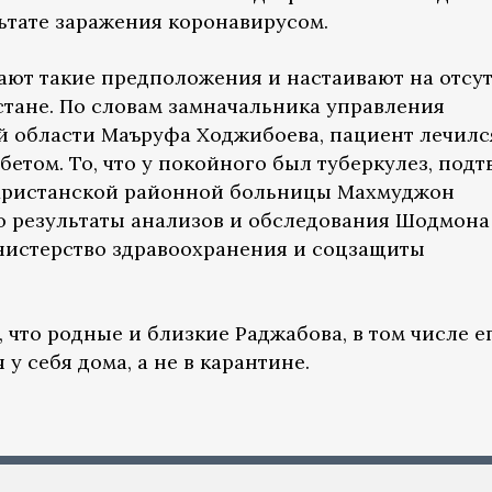
льтате заражения коронавирусом.
ют такие предположения и настаивают на отсу
стане. По словам замначальника управления
й области Маъруфа Ходжибоева, пациент лечилс
бетом. То, что у покойного был туберкулез, под
ахристанской районной больницы Махмуджон
то результаты анализов и обследования Шодмона
нистерство здравоохранения и соцзащиты
 что родные и близкие Раджабова, в том числе е
 у себя дома, а не в карантине.