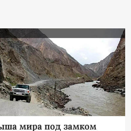
я
ыша мира под замком