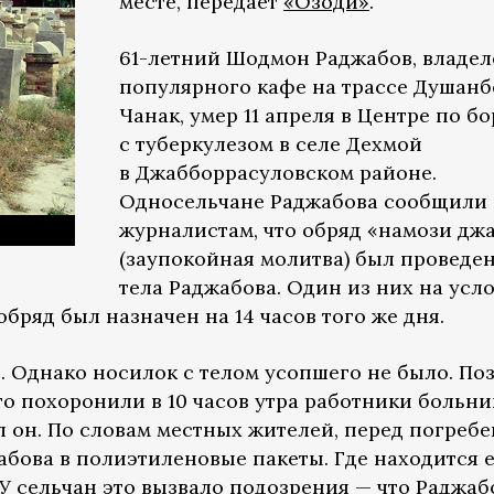
месте, передает
«Озоди»
.
61-летний Шодмон Раджабов, владел
популярного кафе на трассе Душанб
Чанак, умер 11 апреля в Центре по б
с туберкулезом в селе Дехмой
в Джабборрасуловском районе.
Односельчане Раджабова сообщили
журналистам, что обряд «намози дж
(заупокойная молитва) был проведен
тела Раджабова. Один из них на усл
обряд был назначен на 14 часов того же дня.
 Однако носилок с телом усопшего не было. По
го похоронили в 10 часов утра работники больн
л он. По словам местных жителей, перед погреб
абова в полиэтиленовые пакеты. Где находится 
 У сельчан это вызвало подозрения — что Раджаб