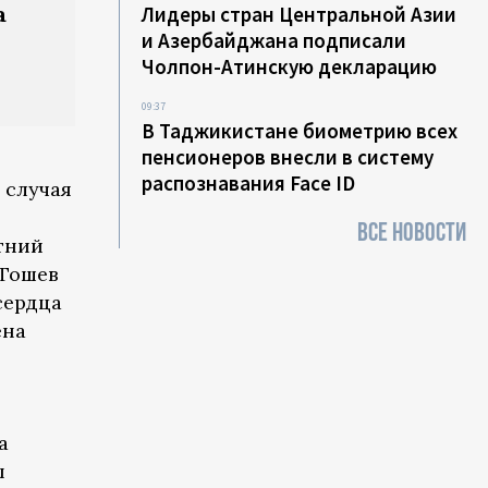
а
Лидеры стран Центральной Азии
и Азербайджана подписали
Чолпон-Атинскую декларацию
09:37
В Таджикистане биометрию всех
пенсионеров внесли в систему
распознавания Face ID
 случая
ВСЕ НОВОСТИ
тний
 Тошев
сердца
ена
а
ы