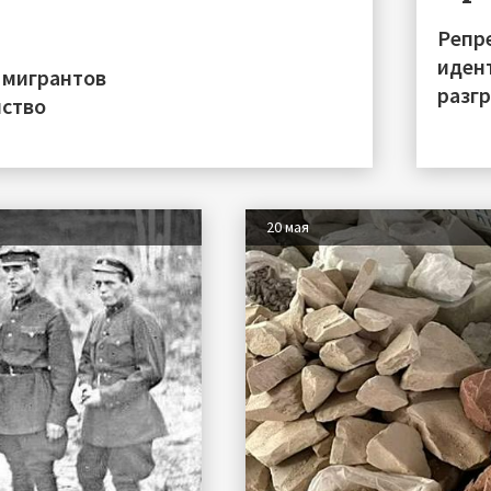
Репре
иден
 мигрантов
разгр
нство
20 мая