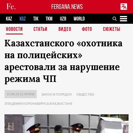
FERGANA.NEWS
KAZ
KGZ
TJK
TKM
UZB
WORLD
НОВОСТИ
СТАТЬИ
ВИДЕО
ФОТО
СЮЖЕТЫ
Казахстанского «охотника
на полицейских»
арестовали за нарушение
режима ЧП
15.04.20 12:40 MSK
ЗАКОН И ПОРЯДОК
ОБЩЕСТВО
ЭПИДЕМИЯ КОРОНАВИРУСА В КАЗАХСТАНЕ