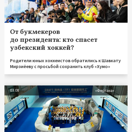
От букмекеров
до президента: кто спасет
узбекский хоккей?
Родители юных хоккеистов обратились к Шавкату
Мирзиёеву с просьбой сохранить клуб «Хумо»
03.08
«Фергана»