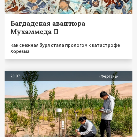
Багдадская авантюра
Мухаммеда II
Как снежная буря стала прологом к катастрофе
Хорезма
28.07
«Фергана»