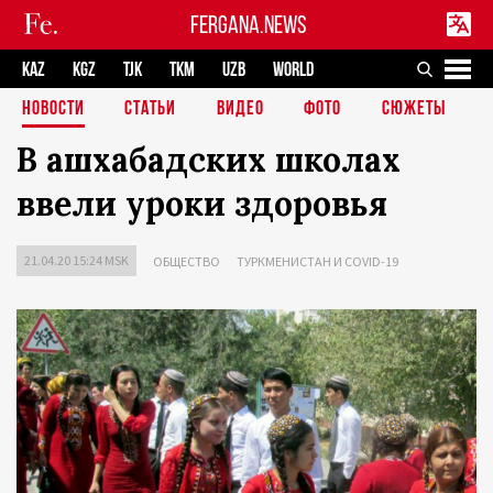
FERGANA.NEWS
KAZ
KGZ
TJK
TKM
UZB
WORLD
НОВОСТИ
СТАТЬИ
ВИДЕО
ФОТО
СЮЖЕТЫ
В ашхабадских школах
ввели уроки здоровья
21.04.20 15:24 MSK
ОБЩЕСТВО
ТУРКМЕНИСТАН И COVID-19