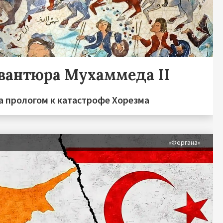
авантюра Мухаммеда II
а прологом к катастрофе Хорезма
я
«Фергана»