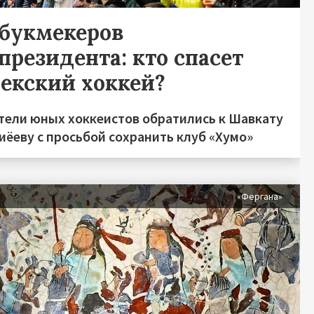
 букмекеров
президента: кто спасет
бекский хоккей?
тели юных хоккеистов обратились к Шавкату
иёеву с просьбой сохранить клуб «Хумо»
«Фергана»