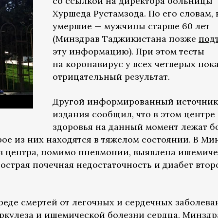
со ссылкой на директора больницы
Хуршеда Рустамзода. По его словам, 
умершие — мужчины старше 60 лет
(Минздрав Таджикистана позже
под
эту информацию). При этом тесты
на коронавирус у всех четверых пок
отрицательный результат.
Другой информированный источник
издания сообщил, что в этом центре
здоровья на данный момент лежат б
рое из них находятся в тяжелом состоянии. В Ми
тов центра, помимо пневмонии, выявлена ишемич
 острая почечная недостаточность и диабет втор
реде смертей от легочных и сердечных заболева
еркулеза и ишемической болезни сердца, Минздр