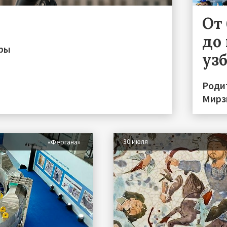
От
до 
иры
уз
Роди
Мирз
30 июля
«Фергана»