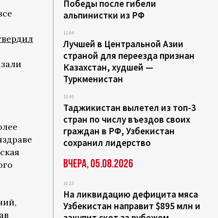
Победы после гибели
все
альпинистки из РФ
11:04
твердил
Лучшей в Центральной Азии
страной для переезда признан
азали
Казахстан, худшей —
Туркменистан
10:45
Таджикистан вылетел из топ-3
стран по числу въездов своих
олее
граждан в РФ, Узбекистан
нздраве
сохранил лидерство
еская
Вчера, 05.08.2026
ого
16:23
На ликвидацию дефицита мяса
ний,
Узбекистан направит $895 млн и
ав
закупит скот за рубежом