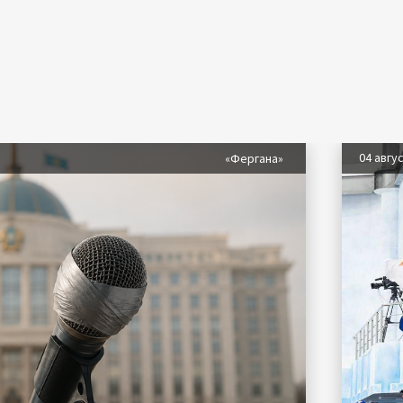
04 авгу
«Фергана»