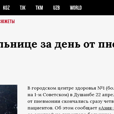
KGZ
TJK
TKM
UZB
WORLD
СЮЖЕТЫ
льнице за день от п
В городском центре здоровья №1 (б
на 1-м Советском) в Душанбе 22 апре
от пневмонии скончались сразу чет
пациентов. Об этом сообщает
«Азия