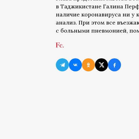
в Таджикистане Галина Перфи
наличие коронавируса ни у к
анализ. При этом все въезжа
с больными пневмонией, пом