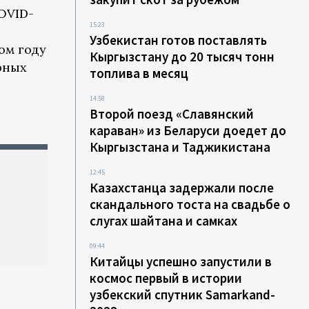
OVID-
15:23
Узбекистан готов поставлять
ом году
Кыргызстану до 20 тысяч тонн
рных
топлива в месяц
14:58
Второй поезд «Славянский
караван» из Беларуси доедет до
Кыргызстана и Таджикистана
12:45
Казахстанца задержали после
скандального тоста на свадьбе о
слугах шайтана и самках
09:44
Китайцы успешно запустили в
космос первый в истории
узбекский спутник Samarkand-