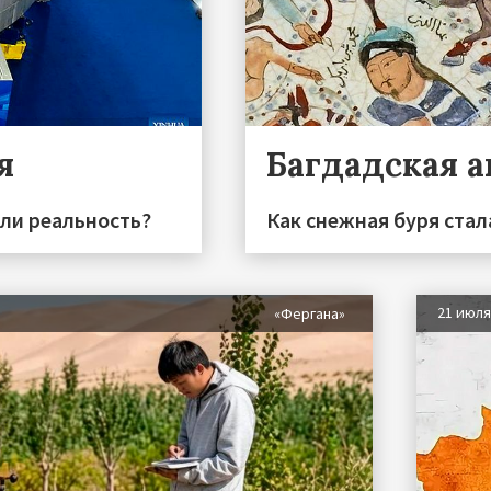
я
Багдадская 
или реальность?
Как снежная буря стал
21 июл
«Фергана»