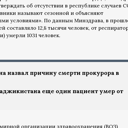
верждать об отсутствии в республике случаев C
овники называют сезонной и объясняют
ми условиями». По данным Минздрава, в прошл
й составляло 12,8 тысячи человек, от респирато
и) умерли 1031 человек.
а назвал причину смерти прокурора в
Таджикистана еще один пациент умер от
емирной организации здравоохранения (ВОЗ)