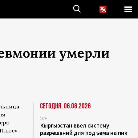
невмонии умерли
Сегодня, 06.08.2026
ольница
ля
11:49
веро
Кыргызстан ввел систему
-Плюс»
разрешений для подъема на пик