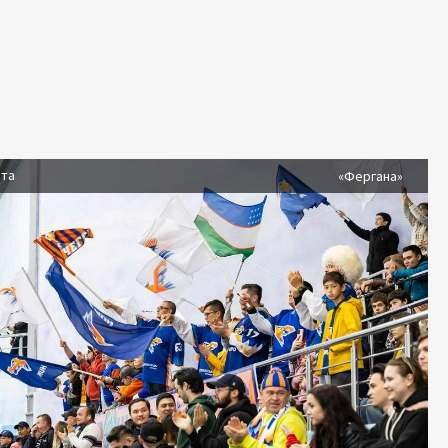
ста
«Фергана»