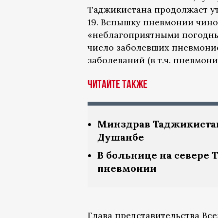
Таджикистана продолжает ут
19. Вспышку пневмонии чин
«неблагоприятными погодны
число заболевших пневмоние
заболеваний (в т.ч. пневмони
Читайте также
Минздрав Таджикистан
Душанбе
В больнице на севере 
пневмонии
Глава представительства Вс