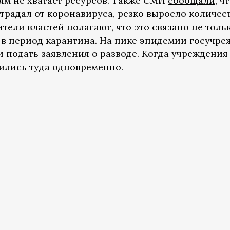
м не хватает ресурсов. Также СМИ
сообщали
, ч
традал от коронавируса, резко выросло количес
ители властей полагают, что это связано не толь
в период карантина. На пике эпидемии госучре
и подать заявления о разводе. Когда учреждения
ились туда одновременно.