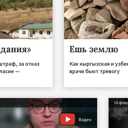
едания»
Ешь землю
штраф, за отказ
Как кыргызская и узбек
гласие —
врачи бьют тревогу
16 фев
Видео