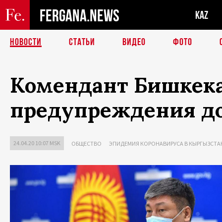
FERGANA.NEWS
KAZ
НОВОСТИ
СТАТЬИ
ВИДЕО
ФОТО
Комендант Бишкека
предупреждения д
24.04.20 10:07 MSK
ОБЩЕСТВО
ЭПИДЕМИЯ КОРОНАВИРУСА В КЫРГЫЗСТА