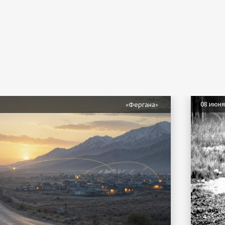
08 июн
«Фергана»