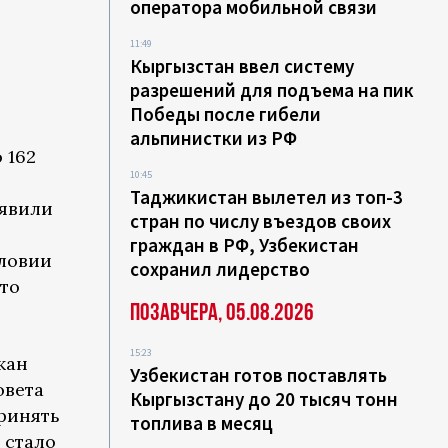
оператора мобильной связи
11:49
Кыргызстан ввел систему
разрешений для подъема на пик
Победы после гибели
альпинистки из РФ
 162
10:45
Таджикистан вылетел из топ-3
ыявили
стран по числу въездов своих
граждан в РФ, Узбекистан
словии
сохранил лидерство
то
Позавчера, 05.08.2026
15:23
жан
Узбекистан готов поставлять
овета
Кыргызстану до 20 тысяч тонн
ринять
топлива в месяц
 стало