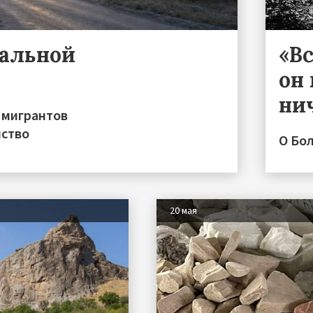
ральной
«Вс
он 
ни
 мигрантов
нство
О Бо
20 мая