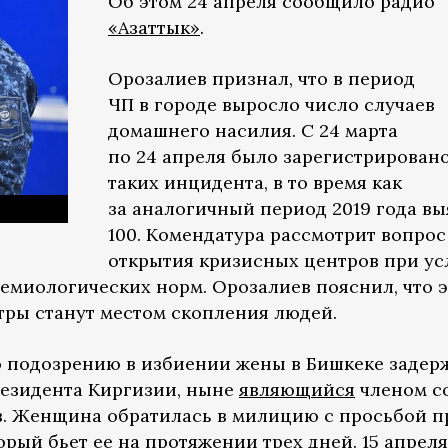
Об этом 24 апреля сообщило радио
«Азаттык»
.
Орозалиев признал, что в период
ЧП в городе выросло число случаев
домашнего насилия. С 24 марта
по 24 апреля было зарегистрировано
таких инцидента, в то время как
за аналогичный период 2019 года в
100. Комендатура рассмотрит вопрос
открытия кризисных центров при у
миологических норм. Орозалиев пояснил, что э
тры станут местом скопления людей.
по подозрению в избиении жены в Бишкеке задер
резидента Киргизии, ныне
являющийся
членом с
в. Женщина обратилась в милицию с просьбой п
рый бьет ее на протяжении трех дней. 15 апреля