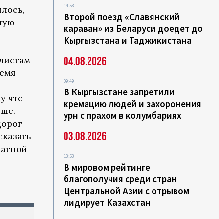
14:58
ялось,
Второй поезд «Славянский
нную
караван» из Беларуси доедет до
Кыргызстана и Таджикистана
листам
04.08.2026
ремя
09:49
В Кыргызстане запретили
му что
кремацию людей и захоронения
ьше.
урн с прахом в колумбариях
дорог
03.08.2026
сказать
натной
13:53
В мировом рейтинге
благополучия среди стран
Центральной Азии с отрывом
лидирует Казахстан