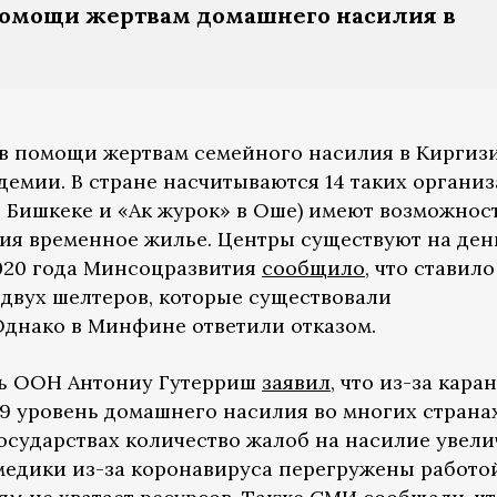
помощи жертвам домашнего насилия в
ров помощи жертвам семейного насилия в Киргиз
емии. В стране насчитываются 14 таких организ
в Бишкеке и «Ак журок» в Оше) имеют возможнос
ия временное жилье. Центры существуют на ден
2020 года Минсоцразвития
сообщило
, что ставил
двух шелтеров, которые существовали
Однако в Минфине ответили отказом.
рь ООН Антониу Гутерриш
заявил
, что из-за кара
19 уровень домашнего насилия во многих страна
государствах количество жалоб на насилие увел
 медики из-за коронавируса перегружены работо