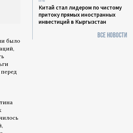
09:48
Китай стал лидером по чистому
притоку прямых иностранных
инвестиций в Кыргызстан
ВСЕ НОВОСТИ
ии было
аций,
ть
ьги
о перед
нтина
х
ичилось
й,