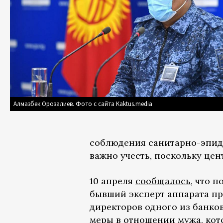
Алмазбек Орозалиев. Фото с сайта Kaktus.media
соблюдения санитарно-эпиде
важно учесть, поскольку цен
10 апреля
сообщалось
, что 
бывший эксперт аппарата п
директоров одного из банко
меры в отношении мужа, кото