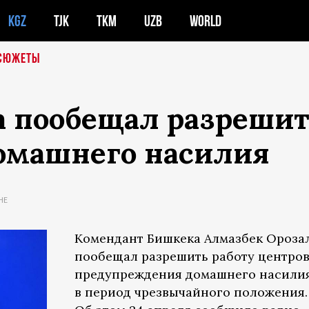
KGZ
TJK
TKM
UZB
WORLD
СЮЖЕТЫ
 пообещал разрешить
омашнего насилия
НЕ
Комендант Бишкека Алмазбек Ороза
пообещал разрешить работу центро
предупреждения домашнего насили
в период чрезвычайного положения.