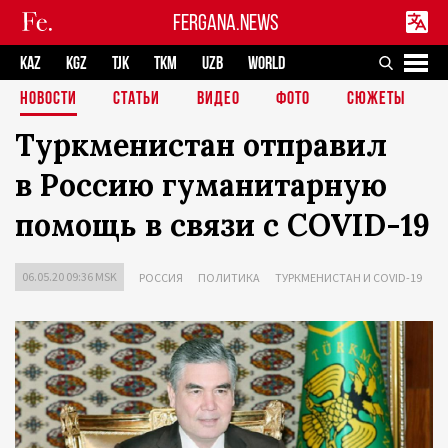
FERGANA.NEWS
KAZ
KGZ
TJK
TKM
UZB
WORLD
НОВОСТИ
СТАТЬИ
ВИДЕО
ФОТО
СЮЖЕТЫ
Туркменистан отправил
в Россию гуманитарную
помощь в связи с COVID-19
06.05.20 09:36 MSK
РОССИЯ
ПОЛИТИКА
ТУРКМЕНИСТАН И COVID-19