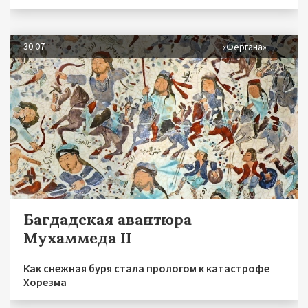
30.07
«Фергана»
Багдадская авантюра
Мухаммеда II
Как снежная буря стала прологом к катастрофе
Хорезма