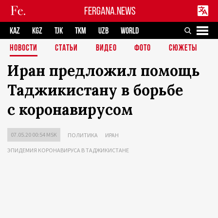
FERGANA.NEWS
KAZ
KGZ
TJK
TKM
UZB
WORLD
НОВОСТИ
СТАТЬИ
ВИДЕО
ФОТО
СЮЖЕТЫ
Иран предложил помощь
Таджикистану в борьбе
с коронавирусом
07.05.20 00:54 MSK
ПОЛИТИКА
ИРАН
ЭПИДЕМИЯ КОРОНАВИРУСА В ТАДЖИКИСТАНЕ