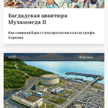
Багдадская авантюра
Мухаммеда II
Как снежная буря стала прологом к катастрофе
Хорезма
22.07
«Фергана»