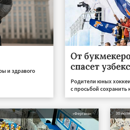
От букмекеро
спасет узбек
ры и здравого
Родители юных хоккеи
с просьбой сохранить 
30 июл
«Фергана»