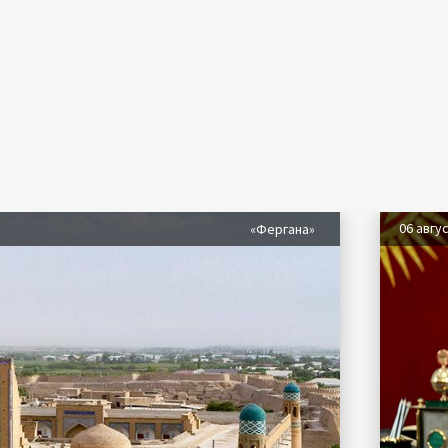
06 авгу
«Фергана»