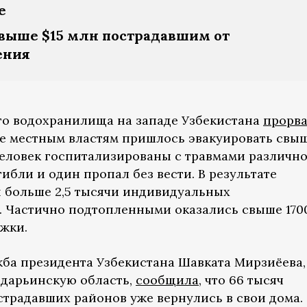
е
выше $15 млн пострадавшим от
ения
го водохранилища на западе Узбекистана
прорв
ате местным властям пришлось эвакуировать свы
 человек госпитализированы с травмами различн
гибли и один пропал без вести. В результате
 больше 2,5 тысячи индивидуальных
. Частично подтопленными оказались свыше 170
ажки.
ужба президента Узбекистана Шавката Мирзиёева,
рдарьинскую область,
сообщила
, что 66 тысяч
традавших районов уже вернулись в свои дома.