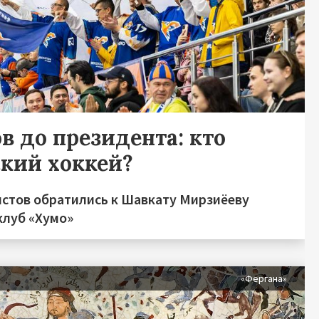
в до президента: кто
ский хоккей?
стов обратились к Шавкату Мирзиёеву
клуб «Хумо»
я
«Фергана»