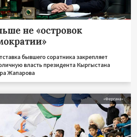
льше не «островок
мократии»
отставка бывшего соратника закрепляет
оличную власть президента Кыргыстана
ра Жапарова
«Фергана»