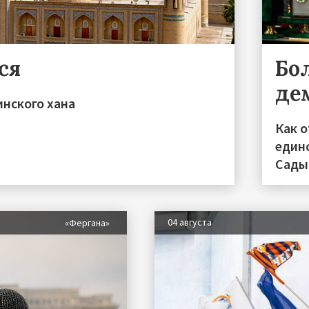
ся
Бо
де
инского хана
Как 
един
Сады
04 августа
«Фергана»