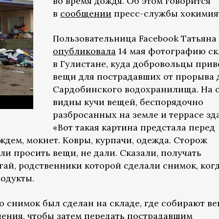
во время дождя. Об этом говорится
в
сообщении
пресс-службы хокимия
Пользовательница Facebook Татьяна
опубликовала
14 мая фотографию ск
в Гулистане, куда добровольцы прив
вещи для пострадавших от прорыва
Сардобинского водохранилища. На 
видны кучи вещей, беспорядочно
разбросанных на земле и террасе зд
«Вот такая картина предстала перед
ождем, мокнет. Ковры, курпачи, одежда. Сторож
ли просить вещи, не дали. Сказали, получать
гай, родственники которой сделали снимок, ког
родукты.
о снимок был сделан на складе, где собирают в
ления, чтобы затем передать пострадавшим