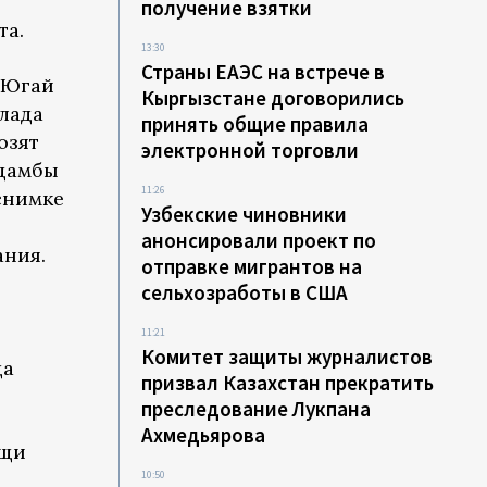
получение взятки
та.
13:30
Страны ЕАЭС на встрече в
 Югай
Кыргызстане договорились
лада
принять общие правила
озят
электронной торговли
 дамбы
11:26
снимке
Узбекские чиновники
анонсировали проект по
ания.
отправке мигрантов на
сельхозработы в США
11:21
Комитет защиты журналистов
да
призвал Казахстан прекратить
преследование Лукпана
Ахмедьярова
ещи
10:50