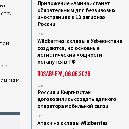
Приложение «Амина» станет
го
обязательным для безвизовых
сти.
иностранцев в 13 регионах
России
10:16
Wildberries: склады в Узбекистане
ытой
создаются, но основные
логистические мощности
останутся в РФ
2,5
ы
Позавчера, 06.08.2026
есы или
15:19
Россия и Кыргызстан
договорились создать единого
оператора мобильной связи
13:41
Атаки на склады Wildberries