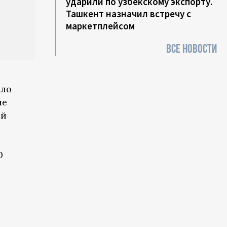
ударили по узбекскому экспорту.
Ташкент назначил встречу с
маркетплейсом
ВСЕ НОВОСТИ
ало
ше
ой
0