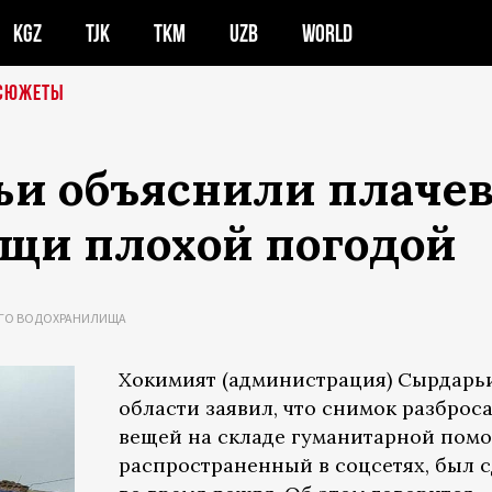
KGZ
TJK
TKM
UZB
WORLD
СЮЖЕТЫ
и объяснили плачев
щи плохой погодой
ОГО ВОДОХРАНИЛИЩА
Хокимият (администрация) Сырдарь
области заявил, что снимок разброс
вещей на складе гуманитарной пом
распространенный в соцсетях, был 