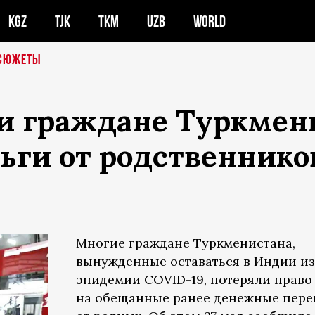
KGZ
TJK
TKM
UZB
WORLD
СЮЖЕТЫ
и граждане Туркмен
ьги от родственнико
Многие граждане Туркменистана,
вынужденные оставаться в Индии из
эпидемии COVID-19, потеряли право
на обещанные ранее денежные пер