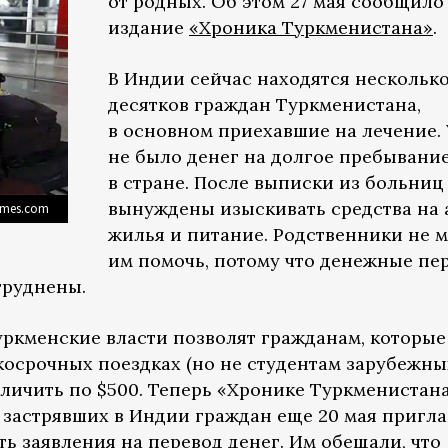
от родных. Об этом 27 мая сообщило
издание
«Хроника Туркменистана»
.
В Индии сейчас находятся нескольк
десятков граждан Туркменистана,
в основном приехавшие на лечение. 
не было денег на долгое пребывани
в стране. После выписки из больниц
вынуждены изыскивать средства на 
imes.com
жилья и питание. Родственники не 
им помочь, потому что денежные пе
труднены.
туркменские власти позволят гражданам, которые
косрочных поездках (но не студентам зарубежны
аличить по $500. Теперь «Хронике Туркменистана
в застрявших в Индии граждан еще 20 мая пригл
ь заявления на перевод денег. Им обещали, что