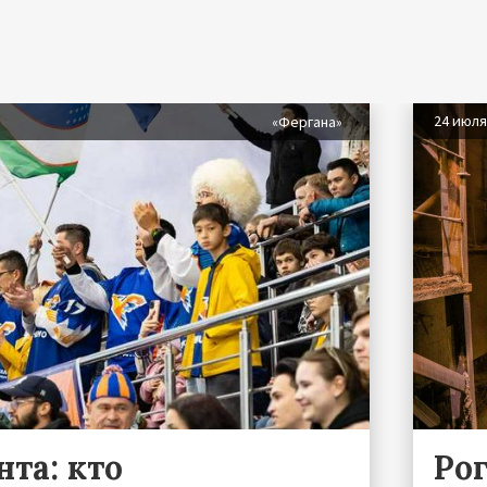
24 июл
«Фергана»
та: кто
Ро