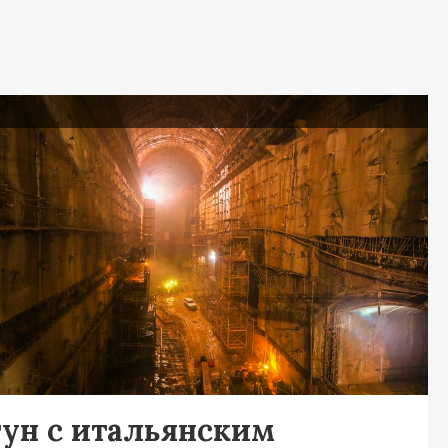
я
гун с итальянским