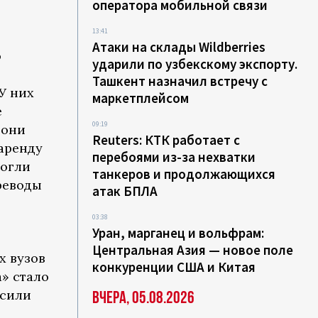
оператора мобильной связи
13:41
Атаки на склады Wildberries
о
ударили по узбекскому экспорту.
Ташкент назначил встречу с
У них
маркетплейсом
е
09:19
 они
Reuters: КТК работает с
аренду
перебоями из-за нехватки
могли
танкеров и продолжающихся
реводы
атак БПЛА
03:38
Уран, марганец и вольфрам:
Центральная Азия — новое поле
х вузов
конкуренции США и Китая
» стало
асили
Вчера, 05.08.2026