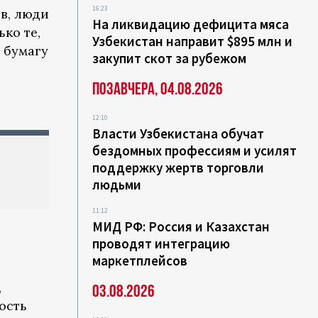
16:23
в, люди
На ликвидацию дефицита мяса
ко те,
Узбекистан направит $895 млн и
 бумагу
закупит скот за рубежом
Позавчера, 04.08.2026
12:10
Власти Узбекистана обучат
бездомных профессиям и усилят
поддержку жертв торговли
людьми
11:12
МИД РФ: Россия и Казахстан
проводят интеграцию
маркетплейсов
,
03.08.2026
ость