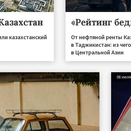
 Казахстан
«Рейтинг бе
или казахстанский
От нефтяной ренты Ка
в Таджикистан: из чег
в Центральной Азии
08 июл