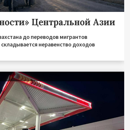
дности» Центральной Азии
захстана до переводов мигрантов
о складывается неравенство доходов
я