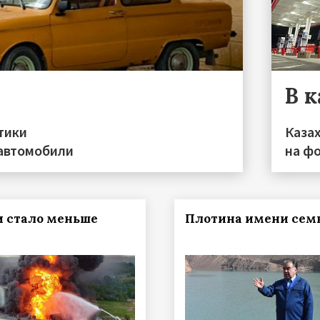
В 
тики
Каза
 автомобили
на фо
и стало меньше
Плотина имени сем