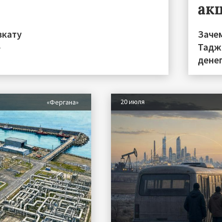
ак
вкату
Заче
»
Тадж
дене
20 июля
«Фергана»