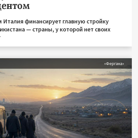
центом
м Италия финансирует главную стройку
икистана — страны, у которой нет своих
г
«Фергана»