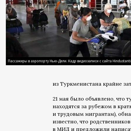
Пассажиры в аэропорту Нью-Дели. Кадр видеозаписи с сайта Hindustant
из Туркменистана крайне за
21 мая было объявлено, что 
находятся за рубежом в крат
и трудовым мигрантам), обн
известно, что родственнико
в МИД и предложили написат