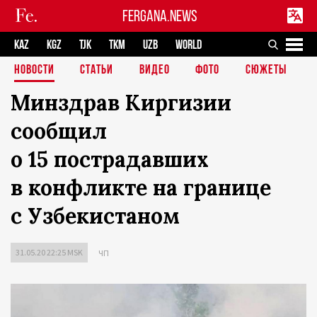
FERGANA.NEWS
KAZ
KGZ
TJK
TKM
UZB
WORLD
НОВОСТИ
СТАТЬИ
ВИДЕО
ФОТО
СЮЖЕТЫ
Минздрав Киргизии
сообщил
о 15 пострадавших
в конфликте на границе
с Узбекистаном
31.05.20 22:25 MSK
ЧП