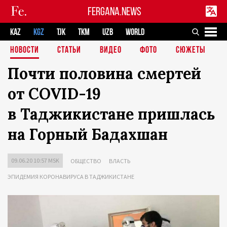
FERGANA.NEWS
KAZ
KGZ
TJK
TKM
UZB
WORLD
НОВОСТИ
СТАТЬИ
ВИДЕО
ФОТО
СЮЖЕТЫ
Почти половина смертей
от COVID-19
в Таджикистане пришлась
на Горный Бадахшан
09.06.20 10:57 MSK
ОБЩЕСТВО
ВЛАСТЬ
ЭПИДЕМИЯ КОРОНАВИРУСА В ТАДЖИКИСТАНЕ