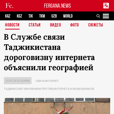
FERGANA.NEWS
KAZ
KGZ
TJK
TKM
UZB
WORLD
НОВОСТИ
СТАТЬИ
ВИДЕО
ФОТО
СЮЖЕТЫ
В Службе связи
Таджикистана
дороговизну интернета
объяснили географией
13.07.20 13:25 MSK
СМИ И ИНТЕРНЕТ
ТАДЖИКСКИЕ ЧИНОВНИКИ ПРОТИВ ИНТЕРНЕТА И МОБИЛЬНИКОВ