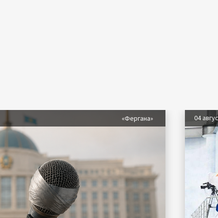
04 авгу
«Фергана»