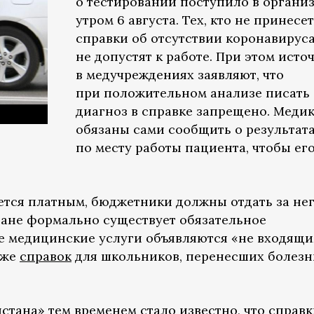
о тестировании поступило в органи
утром 6 августа. Тех, кто не принесет
справки об отсутствии коронавируса
не допустят к работе. При этом исто
в медучреждениях заявляют, что
при положительном анализе писать
диагноз в справке запрещено. Меди
обязаны сами сообщить о результат
по месту работы пациента, чтобы ег
ется платным, бюджетники должны отдать за нег
стане формально существует обязательное
се медицинские услуги объявляются «не входящ
аже
справок
для школьников, перенесших болезн
истана»
тем временем стало известно, что справ