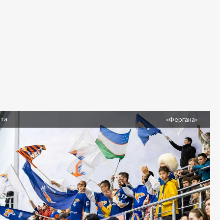
ста
«Фергана»