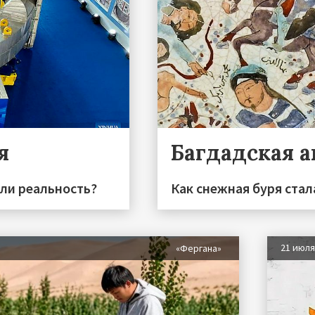
я
Багдадская 
или реальность?
Как снежная буря стал
21 июл
«Фергана»