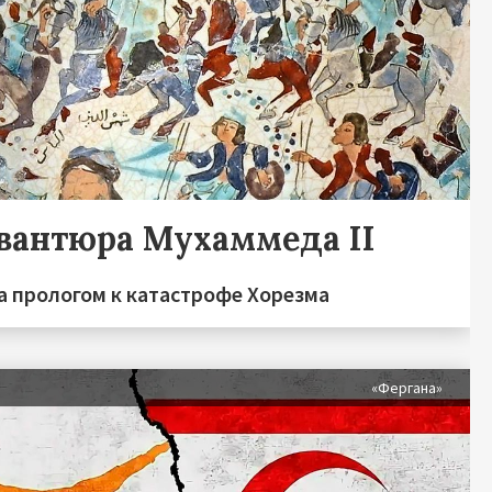
авантюра Мухаммеда II
а прологом к катастрофе Хорезма
я
«Фергана»