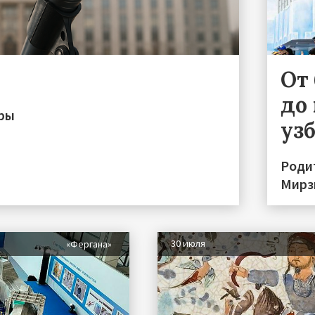
От
до 
иры
уз
Роди
Мирз
30 июля
«Фергана»