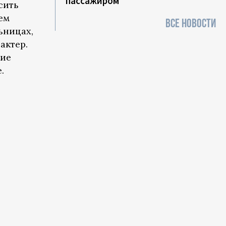
пассажиром
сить
ем
ВСЕ НОВОСТИ
ьницах,
актер.
ние
.