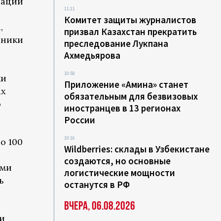
зации
11:21
Комитет защиты журналистов
,
призвал Казахстан прекратить
чники
преследование Лукпана
Ахмедьярова
10:50
ки
Приложение «Амина» станет
ах
обязательным для безвизовых
о
иностранцев в 13 регионах
России
10:16
о 100
Wildberries: склады в Узбекистане
создаются, но основные
ими
логистические мощности
ь
останутся в РФ
Вчера, 06.08.2026
ки