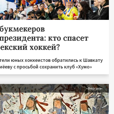
 букмекеров
президента: кто спасет
бекский хоккей?
тели юных хоккеистов обратились к Шавкату
иёеву с просьбой сохранить клуб «Хумо»
«Фергана»