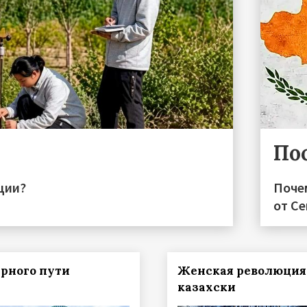
По
ции?
Поче
от С
рного пути
Женская революция
казахски