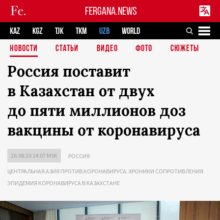
FERGANA.NEWS
KAZ
KGZ
TJK
TKM
UZB
WORLD
НОВОСТИ
СТАТЬИ
ВИДЕО
ФОТО
СЮЖЕТЫ
Россия поставит
в Казахстан от двух
до пяти миллионов доз
вакцины от коронавируса
26.08.20 14:07 MSK
РОССИЯ
ЦЕНТРАЛЬНАЯ АЗИЯ ПРОТИВ КОРОНАВИРУСА. ХРОНИКИ СОПРОТИВЛЕНИЯ
ЭПИДЕМИЯ КОРОНАВИРУСА В КАЗАХСТАНЕ