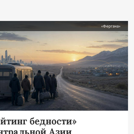
я
«Фергана»
ейтинг бедности»
нтральной Азии