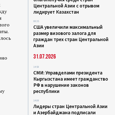
х
Центральной Азии с отрывом
жду
лидирует Казахстан
и
08:35
лого
США увеличили максимальный
аты.
размер визового залога для
илось
граждан трех стран Центральной
Азии
31.07.2026
рно
14:59
СМИ: Управделами президента
Кыргызстана имеет гражданство
РФ в нарушение законов
му
республики
14:09
Лидеры стран Центральной Азии
и Азербайджана подписали