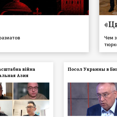
«Ц
оазиатов
Чем 
тюрк
сштабна війна
Посол Украины в Би
альная Азия