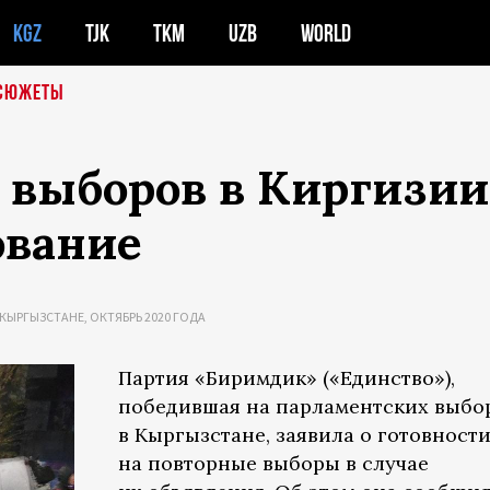
KGZ
TJK
TKM
UZB
WORLD
СЮЖЕТЫ
 выборов в Киргизии
ование
КЫРГЫЗСТАНЕ, ОКТЯБРЬ 2020 ГОДА
Партия «Биримдик» («Единство»),
победившая на парламентских выбо
в Кыргызстане, заявила о готовност
на повторные выборы в случае