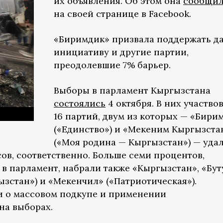
их объявления. Об этом она
сообщи
на своей странице в Facebook.
«Биримдик» призвала поддержать д
инициативу и другие партии,
преодолевшие 7% барьер.
Выборы в парламент Кыргызстана
состоялись
4 октября. В них участво
16 партий, двум из которых — «Бири
(«Единство») и «Мекеним Кыргызста
(«Моя родина — Кыргызстан») — уда
сов, соответственно. Больше семи процентов,
в парламент, набрали также «Кыргызстан», «Бут
зстан») и «Мекенчил» («Патриотическая»).
и о массовом подкупе и применении
на выборах.