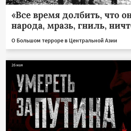
«Все время долбить, что он
народа, мразь, гниль, нич
О Большом терроре в Центральной Азии
26 мая