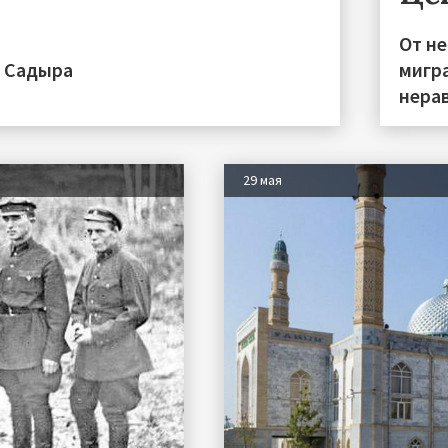
От н
а Садыра
мигра
нера
29 мая