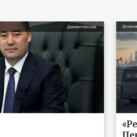
20 июл
Даниил Кислов
«Р
Це