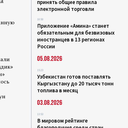
ла
принять общие правила
электронной торговли
10:50
анную
Приложение «Амина» станет
обязательным для безвизовых
иностранцев в 13 регионах
России
05.08.2026
вали
мдик»
15:23
н»
Узбекистан готов поставлять
лось
Кыргызстану до 20 тысяч тонн
топлива в месяц
ун
03.08.2026
13:53
В мировом рейтинге
благополучия среди стран