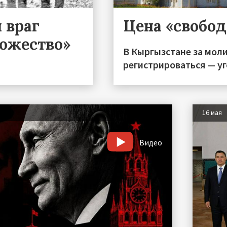
 враг
Цена «свобо
тожество»
В Кыргызстане за моли
регистрироваться — уг
16 мая
Видео