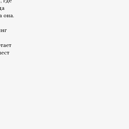
, где
да
а она.
инг
тает
мест