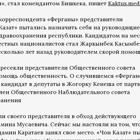
н», стал комендантом Бишкека, пишет
Kaktus.med
 корреспондента «Ферганы» представители
азат» пытались назначить себя на руководящие
дравоохранения республики. Кандидатом на мес
естных националистов стал Жаркынбек Касымбе
есколько лет назад руководителем скорой помощ
 пресекли представители Общественного совета
помощь общественность. О случившемся «Ферган
 кандидат в депутаты в Жогорку Кенеша от парт
лен Общественного Наблюдательного совета
ранения
ли своего представителя в обход действующего
мина Мусаевича. Сейчас мы настояли на том, что
амин Каратаев занял свое место. «Чон Казат» п