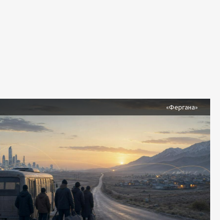
я
«Фергана»