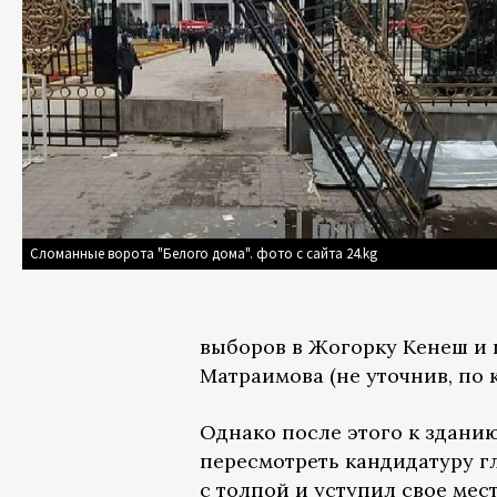
Сломанные ворота "Белого дома". фото с сайта 24.kg
выборов в Жогорку Кенеш и
Матраимова (не уточнив, по 
Однако после этого к здани
пересмотреть кандидатуру г
с толпой и уступил свое мес