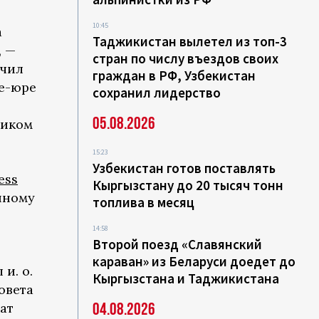
10:45
а
Таджикистан вылетел из топ-3
, —
стран по числу въездов своих
ачил
граждан в РФ, Узбекистан
де-юре
сохранил лидерство
05.08.2026
ником
15:23
Узбекистан готов поставлять
ess
Кыргызстану до 20 тысяч тонн
нному
топлива в месяц
14:58
Второй поезд «Славянский
караван» из Беларуси доедет до
и. о.
Кыргызстана и Таджикистана
овета
04.08.2026
ат