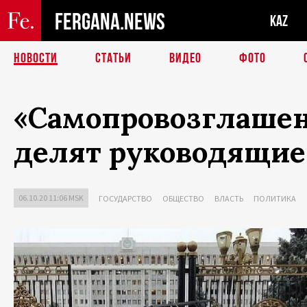
FERGANA.NEWS
KAZ
НОВОСТИ
СТАТЬИ
ВИДЕО
ФОТО
«Самопровозглашен
делят руководящие
06.10.20 11:06 MSK
ГОСУДАРСТВО
ОБЩЕСТВО
ВЛАСТЬ
ПОЛИТИКА