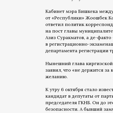
Кабинет мэра Бишкека между
от «Республики» Жоошбек Кое
ответил политик корреспон
на пост главы муниципалите
Азиз Суракматов, а де-факто 
в регистрационно-экзаменац
департамента регистрации т
Нынешний глава киргизской
заявил, что «не держится за 
желанию.
К утру 6 октября стало изве
кандидат в депутаты от парт
председателя ГКНБ. Он до эт
безопасности. А бывший зам