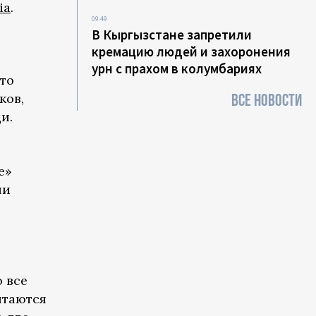
ia
.
09:49
В Кыргызстане запретили
кремацию людей и захоронения
урн с прахом в колумбариях
то
ков,
ВСЕ НОВОСТИ
и.
е»
ии
 все
ытаются