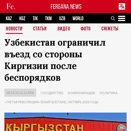
FERGANA.NEWS
KAZ
KGZ
TJK
TKM
UZB
WORLD
НОВОСТИ
СТАТЬИ
ВИДЕО
ФОТО
СЮЖЕТЫ
Узбекистан ограничил
въезд со стороны
Киргизии после
беспорядков
06.10.20 12:51 MSK
ГОСУДАРСТВО
КОММУНИКАЦИИ
ПОЛИТИКА
«ТРЕТЬЯ РЕВОЛЮЦИЯ» В КЫРГЫЗСТАНЕ, ОКТЯБРЬ 2020 ГОДА