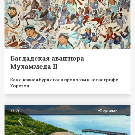
Багдадская авантюра
Мухаммеда II
Как снежная буря стала прологом к катастрофе
Хорезма
22.07
«Фергана»