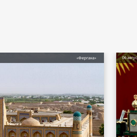
06 авгу
«Фергана»