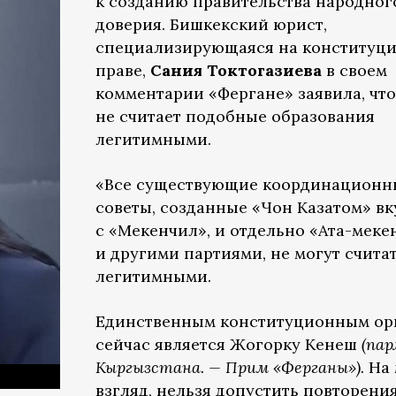
к созданию правительства народног
доверия. Бишкекский юрист,
специализирующаяся на конституц
праве,
Сания Токтогазиева
в своем
комментарии «Фергане» заявила, что
не считает подобные образования
легитимными.
«Все существующие координационн
советы, созданные «Чон Казатом» вк
с «Мекенчил», и отдельно «Ата-меке
и другими партиями, не могут счита
легитимными.
Единственным конституционным ор
сейчас является Жогорку Кенеш
(па
Кыргызстана. — Прим «Ферганы»).
На 
взгляд, нельзя допустить повторения