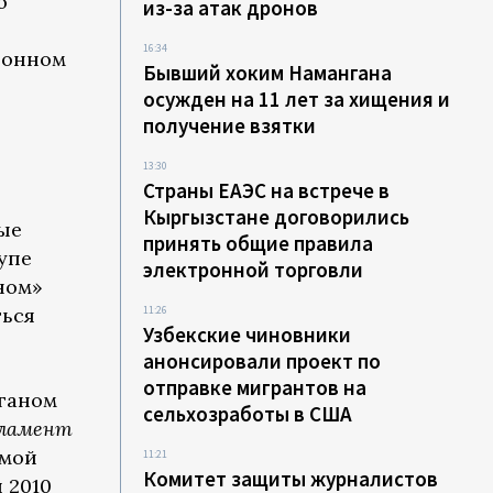
о
из-за атак дронов
16:34
ионном
Бывший хоким Намангана
осужден на 11 лет за хищения и
получение взятки
13:30
Страны ЕАЭС на встрече в
Кыргызстане договорились
ые
принять общие правила
упе
электронной торговли
ном»
ться
11:26
Узбекские чиновники
анонсировали проект по
отправке мигрантов на
ганом
сельхозработы в США
рламент
мой
11:21
Комитет защиты журналистов
 2010