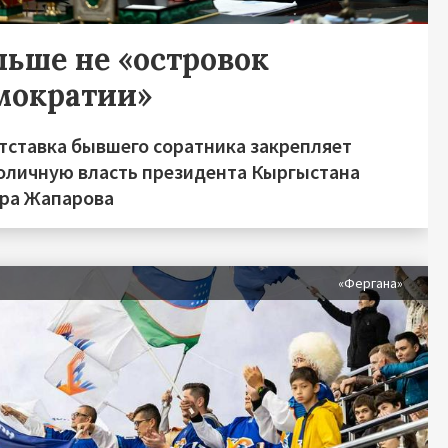
льше не «островок
мократии»
отставка бывшего соратника закрепляет
оличную власть президента Кыргыстана
ра Жапарова
«Фергана»