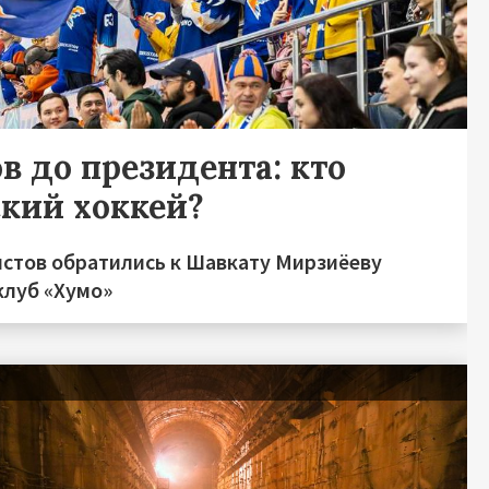
в до президента: кто
ский хоккей?
стов обратились к Шавкату Мирзиёеву
клуб «Хумо»
я