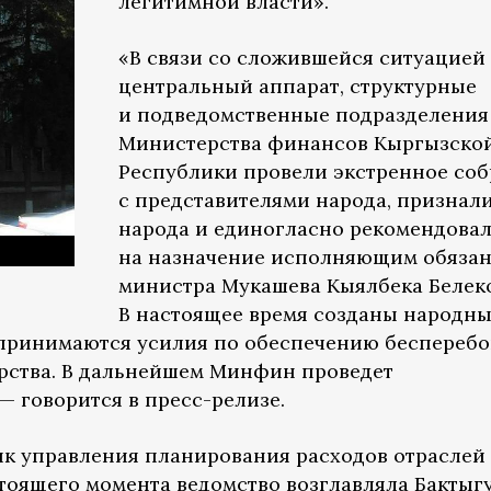
легитимной власти».
«В связи со сложившейся ситуацией
центральный аппарат, структурные
и подведомственные подразделения
Министерства финансов Кыргызско
Республики провели экстренное со
с представителями народа, признали
народа и единогласно рекомендова
на назначение исполняющим обяза
министра Мукашева Кыялбека Белек
В настоящее время созданы народн
дпринимаются усилия по обеспечению беспереб
ства. В дальнейшем Минфин проведет
— говорится в пресс-релизе.
к управления планирования расходов отраслей
оящего момента ведомство возглавляла Бактыг