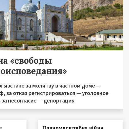
на «свободы
роисповедания»
ргызстане за молитву в частном доме —
, за отказ регистрироваться — уголовное
 за несогласие — депортация
д
Повномасштабна війна