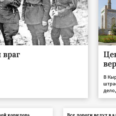
 враг
Це
ве
В Кы
штраф
дело,
ой коридор»
Все дороги ведут в а