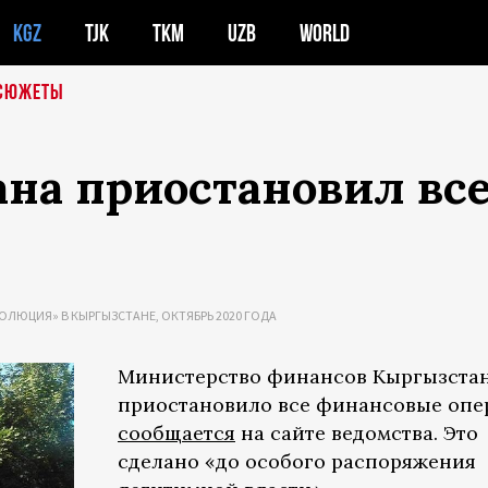
KGZ
TJK
TKM
UZB
WORLD
СЮЖЕТЫ
а приостановил вс
ВОЛЮЦИЯ» В КЫРГЫЗСТАНЕ, ОКТЯБРЬ 2020 ГОДА
Министерство финансов Кыргызста
приостановило все финансовые опе
сообщается
на сайте ведомства. Это
сделано «до особого распоряжения