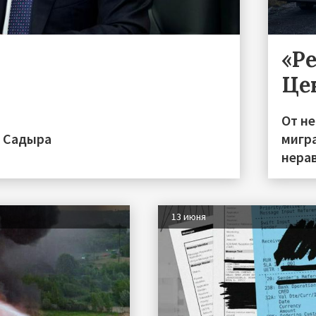
«Р
Це
От н
а Садыра
мигра
нера
13 июня