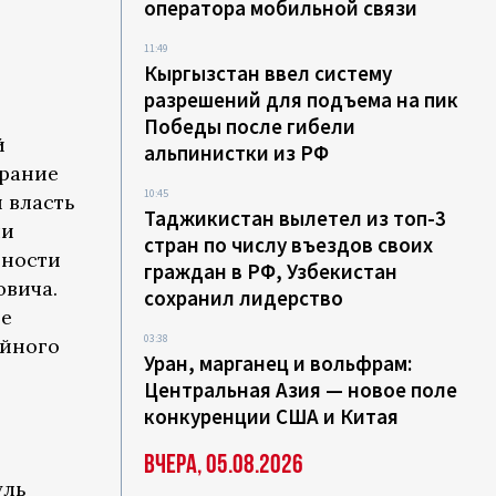
оператора мобильной связи
11:49
Кыргызстан ввел систему
разрешений для подъема на пик
Победы после гибели
й
альпинистки из РФ
брание
10:45
 власть
Таджикистан вылетел из топ-3
ли
стран по числу въездов своих
нности
граждан в РФ, Узбекистан
овича.
сохранил лидерство
ые
03:38
ойного
Уран, марганец и вольфрам:
Центральная Азия — новое поле
конкуренции США и Китая
Вчера, 05.08.2026
уль