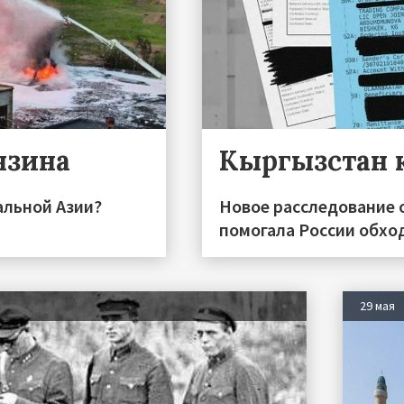
нзина
Кыргызстан 
альной Азии?
Новое расследование 
помогала России обхо
29 мая