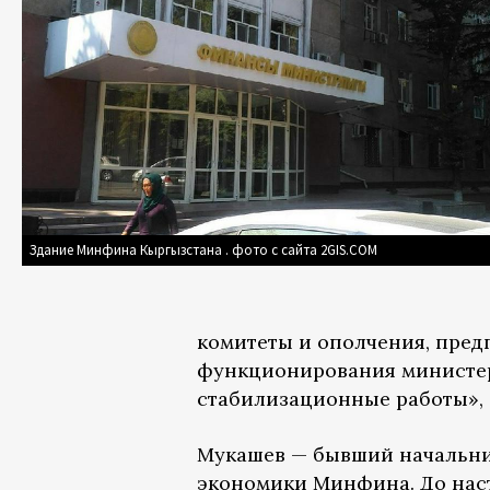
Здание Минфина Кыргызстана . фото с сайта 2GIS.COM
комитеты и ополчения, пре
функционирования министер
стабилизационные работы», 
Мукашев — бывший начальни
экономики Минфина. До наст