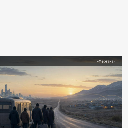
я
«Фергана»