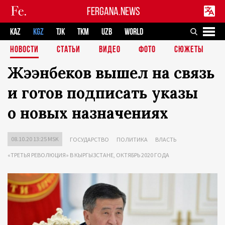
FERGANA.NEWS
KAZ
KGZ
TJK
TKM
UZB
WORLD
НОВОСТИ
СТАТЬИ
ВИДЕО
ФОТО
СЮЖЕТЫ
Жээнбеков вышел на связь
и готов подписать указы
о новых назначениях
08.10.20 13:25 MSK
ГОСУДАРСТВО
ПОЛИТИКА
ВЛАСТЬ
«ТРЕТЬЯ РЕВОЛЮЦИЯ» В КЫРГЫЗСТАНЕ, ОКТЯБРЬ 2020 ГОДА