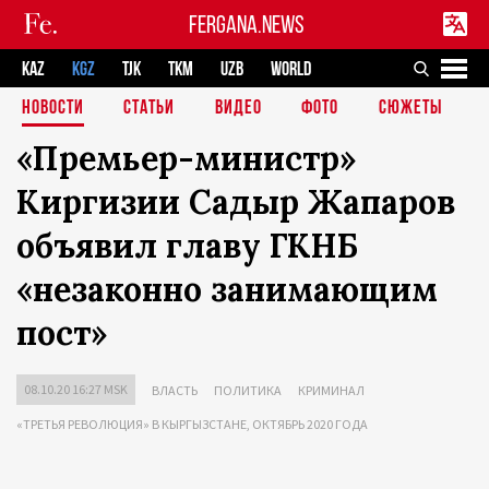
FERGANA.NEWS
KAZ
KGZ
TJK
TKM
UZB
WORLD
НОВОСТИ
СТАТЬИ
ВИДЕО
ФОТО
СЮЖЕТЫ
«Премьер-министр»
Киргизии Садыр Жапаров
объявил главу ГКНБ
«незаконно занимающим
пост»
08.10.20 16:27 MSK
ВЛАСТЬ
ПОЛИТИКА
КРИМИНАЛ
«ТРЕТЬЯ РЕВОЛЮЦИЯ» В КЫРГЫЗСТАНЕ, ОКТЯБРЬ 2020 ГОДА