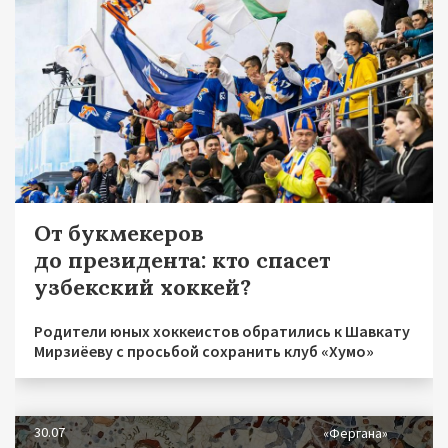
От букмекеров
до президента: кто спасет
узбекский хоккей?
Родители юных хоккеистов обратились к Шавкату
Мирзиёеву с просьбой сохранить клуб «Хумо»
30.07
«Фергана»