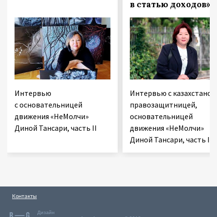
в статью доходов»
Интервью
Интервью с казахстанск
с основательницей
правозащитницей,
движения «НеМолчи»
основательницей
Диной Тансари, часть II
движения «НеМолчи»
Диной Тансари, часть I
Контакты
Дизайн