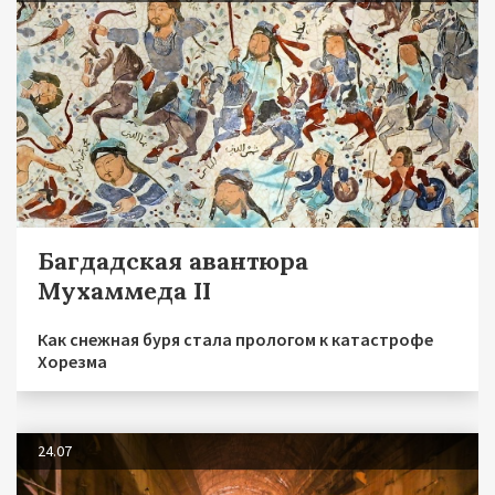
Багдадская авантюра
Мухаммеда II
Как снежная буря стала прологом к катастрофе
Хорезма
24.07