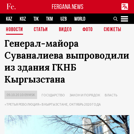
FERGANA.NEWS
KAZ
KGZ
TJK
TKM
UZB
WORLD
НОВОСТИ
СТАТЬИ
ВИДЕО
ФОТО
СЮЖЕТЫ
Генерал-майора
Суваналиева выпроводили
из здания ГКНБ
Кыргызстана
09.10.20 10:09 MSK
ГОСУДАРСТВО
ЗАКОН И ПОРЯДОК
ВЛАСТЬ
«ТРЕТЬЯ РЕВОЛЮЦИЯ» В КЫРГЫЗСТАНЕ, ОКТЯБРЬ 2020 ГОДА