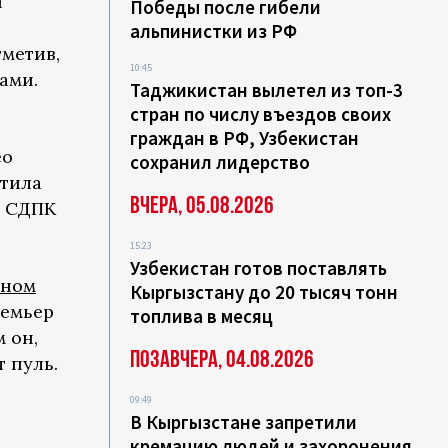
ы
Победы после гибели
альпинистки из РФ
метив,
10:45
ами.
Таджикистан вылетел из топ-3
стран по числу въездов своих
граждан в РФ, Узбекистан
ео
сохранил лидерство
тила
Вчера, 05.08.2026
ь СДПК
15:23
Узбекистан готов поставлять
нном
Кыргызстану до 20 тысяч тонн
ремьер
топлива в месяц
 он,
Позавчера, 04.08.2026
 пуль.
09:49
В Кыргызстане запретили
кремацию людей и захоронения