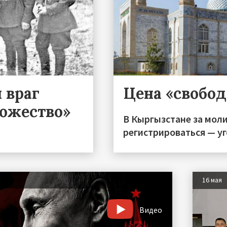
 враг
Цена «свобо
тожество»
В Кыргызстане за моли
регистрироваться — уг
16 мая
Видео