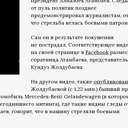
президент Алмазбек Атамбаев. След
от пуль политик позднее
продемонстрировал журналистам, от
что стрельба велась боевыми патрон
Сам он в результате покушения
не пострадал. Соответствующее вид
на своей странице в
Facebook
размес
соратница Атамбаева, представител
Кундуз Жолдубаева.
На другом видео, также
опубликова
Жолдубаевой (с 1.22 мин.) бывший п
омобиль Mercedes-Benz Gelandewagen (в котором
егодняшнего митинга), где также видны следы от
баев, говорит, что в машину стреляли боевыми