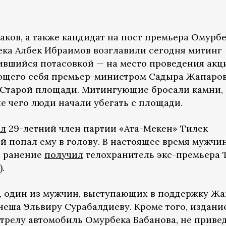
аков, а также кандидат на пост премьера Омурб
ка Албек Ибраимов возглавили сегодня митинг
ившийся потасовкой — на место проведения акц
щего себя премьер-министром Садыра Жапаров
 Старой площади. Митингующие бросали камни,
е чего люди начали убегать с площади.
ал
29-летний член партии «Ата-Мекен» Тилек
й попал ему в голову. В настоящее время мужчи
е ранение
получил
телохранитель экс-премьера 
.
, один из мужчин, выступающих в поддержку Жа
неша Эльвиру Сурабалдиеву. Кроме того, издани
стрелу автомобиль Омурбека Бабанова, не приве