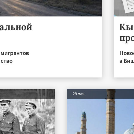
ральной
Кы
пр
 мигрантов
Ново
нство
в Би
29 мая