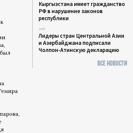
Кыргызстана имеет гражданство
РФ в нарушение законов
республики
ек
14:09
Лидеры стран Центральной Азии
ии
и Азербайджана подписали
а,
Чолпон-Атинскую декларацию
 был
ВСЕ НОВОСТИ
на
Темира
парова,
е
дя