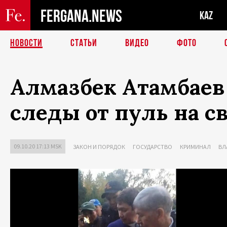
FERGANA.NEWS
KAZ
НОВОСТИ
СТАТЬИ
ВИДЕО
ФОТО
Алмазбек Атамбаев
следы от пуль на св
09.10.20 17:13 MSK
ЗАКОН И ПОРЯДОК
ГОСУДАРСТВО
КРИМИНАЛ
ВЛ