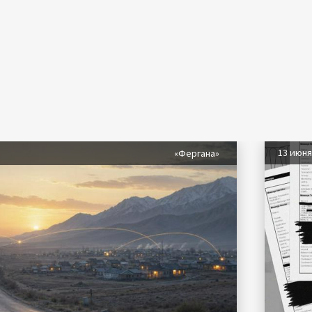
13 июн
«Фергана»