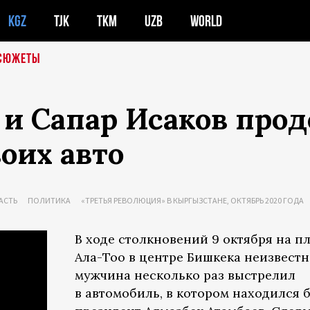
KGZ
TJK
TKM
UZB
WORLD
СЮЖЕТЫ
 и Сапар Исаков про
оих авто
АСТЬ
ПОЛИТИКА
«ТРЕТЬЯ РЕВОЛЮЦИЯ» В КЫРГЫЗСТАНЕ, ОКТЯБРЬ 2020 ГОДА
В ходе столкновений 9 октября на 
Ала-Тоо в центре Бишкека неизвест
мужчина несколько раз выстрелил
в автомобиль, в котором находился