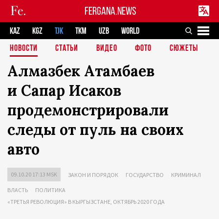
FERGANA.NEWS
KAZ
KGZ
TJK
TKM
UZB
WORLD
НОВОСТИ
СТАТЬИ
ВИДЕО
ФОТО
СЮЖЕТЫ
Алмазбек Атамбаев
и Сапар Исаков
продемонстрировали
следы от пуль на своих
авто
09.10.20 17:13 MSK
ЗАКОН И ПОРЯДОК
ГОСУДАРСТВО
КРИМИНАЛ
ВЛАСТЬ
ПОЛИТИКА
«ТРЕТЬЯ РЕВОЛЮЦИЯ» В КЫРГЫЗСТАНЕ, ОКТЯБРЬ 2020 ГОДА