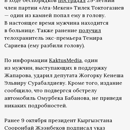
В ходе беспорядков
пострадал
29-летний
член партии «Ата-Мекен» Тилек Токтогазиев
— один из камней попал ему в голову.
В настоящее время мужчина находится
в больнице. Также ранение
получил
телохранитель экс-премьера Темира
Сариева (ему разбили голову).
По информации
KaktusMedia
, один
из мужчин, выступающих в поддержку
Жапарова, ударил депутата Жогорку Кенеша
Эльвиру Сурабалдиеву. Кроме того, издание
сообщило, что подвергся обстрелу
автомобиль Омурбека Бабанова, не приведя
никаких подробностей.
Ранее 9 октября президент Кыргызстана
Сооронбай Жээнбеков
подписал указ