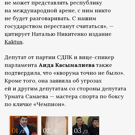
не может представлять республику
на международной арене, с ним никто
не будет разговаривать. С нашим
государством перестанут считаться», —
цитирует Наталью Никитенко издание
Kaktus
.
Депутат от партии СДПК и вице-спикер
парламента
Аида Касымалиева
также
подтвердила, что «кворума точно не было».
Кроме того, она заявила об угрозах
ей и другим депутатам со стороны депутата
Урмата Самаева — мастера спорта по боксу
по кличке «Чемпион».
01
02
03
/3
/3
/3