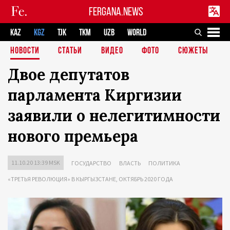
FERGANA.NEWS
KAZ
KGZ
TJK
TKM
UZB
WORLD
НОВОСТИ
СТАТЬИ
ВИДЕО
ФОТО
СЮЖЕТЫ
Двое депутатов
парламента Киргизии
заявили о нелегитимности
нового премьера
11.10.20 13:39 MSK
ГОСУДАРСТВО
ВЛАСТЬ
ПОЛИТИКА
«ТРЕТЬЯ РЕВОЛЮЦИЯ» В КЫРГЫЗСТАНЕ, ОКТЯБРЬ 2020 ГОДА