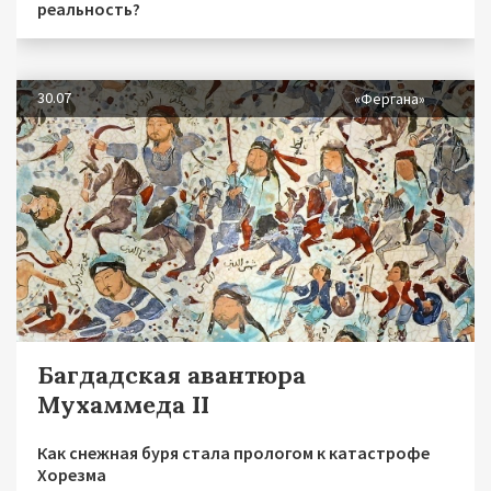
реальность?
30.07
«Фергана»
Багдадская авантюра
Мухаммеда II
Как снежная буря стала прологом к катастрофе
Хорезма