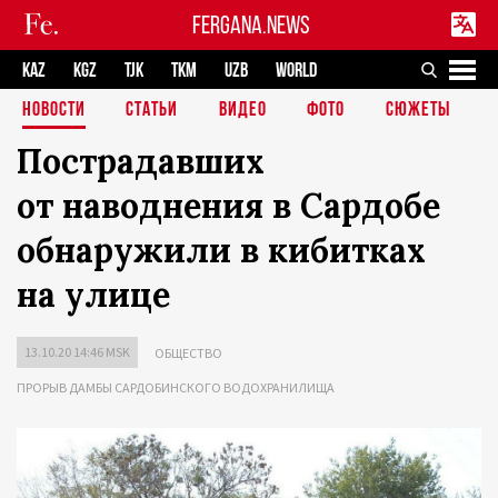
FERGANA.NEWS
KAZ
KGZ
TJK
TKM
UZB
WORLD
НОВОСТИ
СТАТЬИ
ВИДЕО
ФОТО
СЮЖЕТЫ
Пострадавших
от наводнения в Сардобе
обнаружили в кибитках
на улице
13.10.20 14:46 MSK
ОБЩЕСТВО
ПРОРЫВ ДАМБЫ САРДОБИНСКОГО ВОДОХРАНИЛИЩА