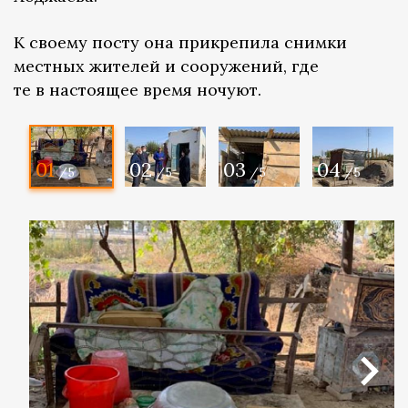
К своему посту она прикрепила снимки
местных жителей и сооружений, где
те в настоящее время ночуют.
01
02
03
04
/5
/5
/5
/5