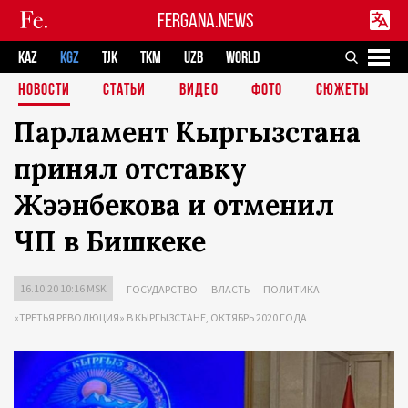
FERGANA.NEWS
KAZ
KGZ
TJK
TKM
UZB
WORLD
НОВОСТИ
СТАТЬИ
ВИДЕО
ФОТО
СЮЖЕТЫ
Парламент Кыргызстана
принял отставку
Жээнбекова и отменил
ЧП в Бишкеке
16.10.20 10:16 MSK
ГОСУДАРСТВО
ВЛАСТЬ
ПОЛИТИКА
«ТРЕТЬЯ РЕВОЛЮЦИЯ» В КЫРГЫЗСТАНЕ, ОКТЯБРЬ 2020 ГОДА