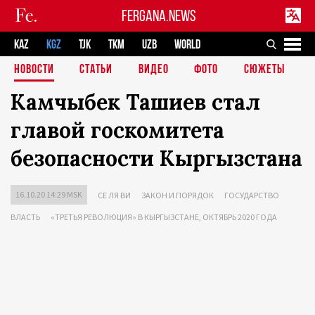
FERGANA.NEWS
KAZ
KGZ
TJK
TKM
UZB
WORLD
НОВОСТИ
СТАТЬИ
ВИДЕО
ФОТО
СЮЖЕТЫ
Камчыбек Ташиев стал
главой госкомитета
безопасности Кыргызстана
16.10.20 14:29 MSK
СЕ ЛЯ ВИ
ЗАКОН И ПОРЯДОК
ГОСУДАРСТВО
ВЛАСТЬ
«ТРЕТЬЯ РЕВОЛЮЦИЯ» В КЫРГЫЗСТАНЕ, ОКТЯБРЬ 2020 ГОДА