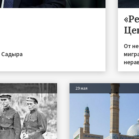
«Р
Це
От н
а Садыра
мигра
нера
29 мая