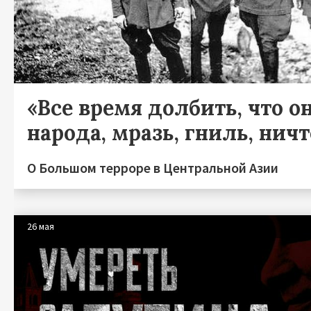
«Все время долбить, что он
народа, мразь, гниль, нич
О Большом терроре в Центральной Азии
26 мая