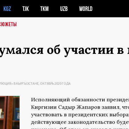
KGZ
TJK
TKM
UZB
WORLD
СЮЖЕТЫ
умался об участии в
ЛЮЦИЯ» В КЫРГЫЗСТАНЕ, ОКТЯБРЬ 2020 ГОДА
Исполняющий обязанности президе
Киргизии Садыр Жапаров заявил, чт
участвовать в президентских выбора
действующее законодательство буде