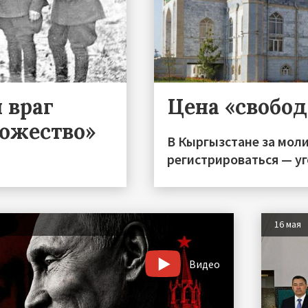
 враг
Цена «свобо
тожество»
В Кыргызстане за моли
регистрироваться — уг
16 мая
Видео