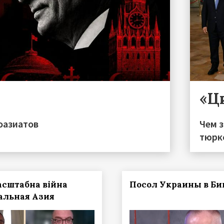
«Ц
оазиатов
Чем 
тюрк
сштабна війна
Посол Украины в Би
альная Азия