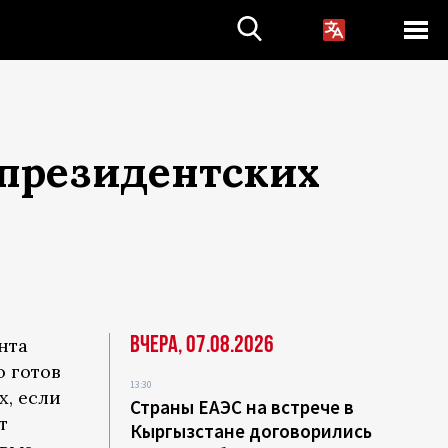
 президентских
Вчера, 07.08.2026
нта
о готов
13:30
х, если
Страны ЕАЭС на встрече в
т
Кыргызстане договорились