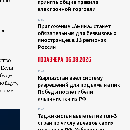
рвью
принять общие правила
электронной торговли
10:50
Приложение «Амина» станет
ся
обязательным для безвизовых
иностранцев в 13 регионах
России
Позавчера, 06.08.2026
ство
 Если
11:49
 будет
Кыргызстан ввел систему
пойду»,
разрешений для подъема на пик
этому
Победы после гибели
альпинистки из РФ
10:45
Таджикистан вылетел из топ-3
стран по числу въездов своих
граждан в РФ, Узбекистан