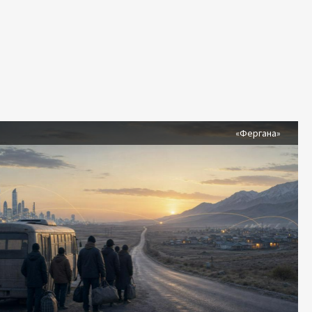
я
«Фергана»