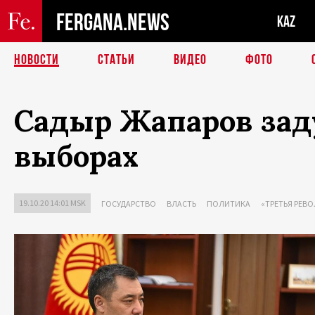
FERGANA.NEWS
KAZ
НОВОСТИ
СТАТЬИ
ВИДЕО
ФОТО
Садыр Жапаров зад
выборах
19.10.20 14:01 MSK
ГОСУДАРСТВО
ВЛАСТЬ
ПОЛИТИКА
«ТРЕТЬЯ РЕВО