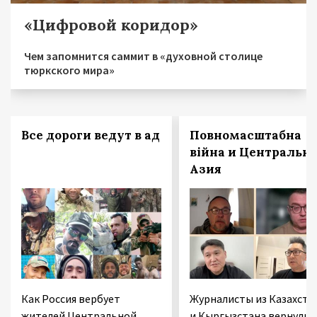
«Цифровой коридор»
Чем запомнится саммит в «духовной столице
тюркского мира»
Все дороги ведут в ад
Повномасштабна
війна и Центральн
Азия
Как Россия вербует
Журналисты из Казахста
жителей Центральной
и Кыргызстана вернулис