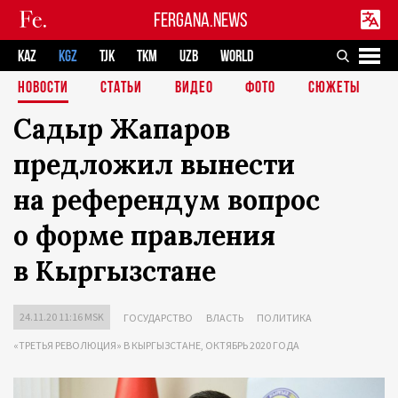
FERGANA.NEWS
KAZ
KGZ
TJK
TKM
UZB
WORLD
НОВОСТИ
СТАТЬИ
ВИДЕО
ФОТО
СЮЖЕТЫ
Садыр Жапаров
предложил вынести
на референдум вопрос
о форме правления
в Кыргызстане
24.11.20 11:16 MSK
ГОСУДАРСТВО
ВЛАСТЬ
ПОЛИТИКА
«ТРЕТЬЯ РЕВОЛЮЦИЯ» В КЫРГЫЗСТАНЕ, ОКТЯБРЬ 2020 ГОДА