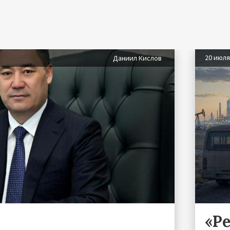
20 июл
Даниил Кислов
«Р