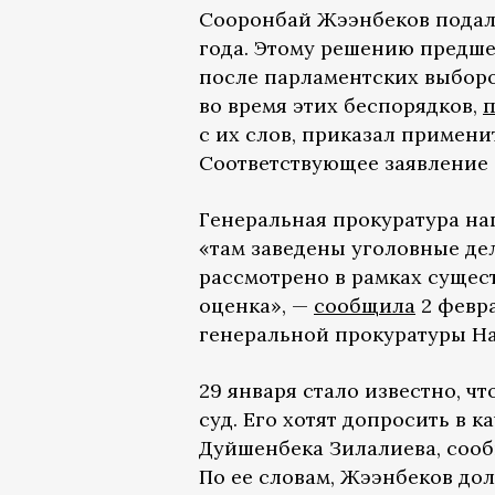
Сооронбай Жээнбеков подал 
года. Этому решению предше
после парламентских выборо
во время этих беспорядков,
п
с их слов, приказал примен
Соответствующее заявление 
Генеральная прокуратура на
«там заведены уголовные дел
рассмотрено в рамках сущес
оценка», —
сообщила
2 февра
генеральной прокуратуры На
29 января стало известно, ч
суд. Его хотят допросить в 
Дуйшенбека Зилалиева, сооб
По ее словам, Жээнбеков до