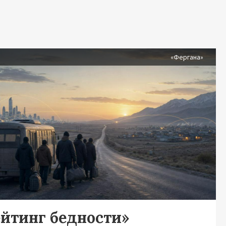
я
«Фергана»
ейтинг бедности»