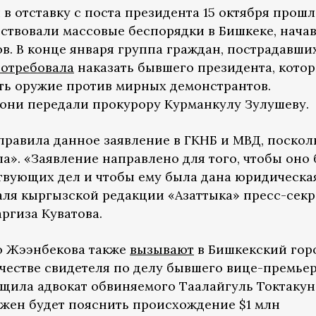
в отставку с поста президента 15 октября прош
ствовали массовые беспорядки в Бишкеке, нача
в. В конце января группа граждан, пострадавши
отребовала
наказать бывшего президента, котор
ить оружие против мирных демонстрантов.
они передали прокурору Курманкулу Зулушеву.
правила данное заявление в ГКНБ и МВД, поскол
а». «Заявление направлено для того, чтобы оно
твующих дел и чтобы ему была дана юридическа
ля кыргызской редакции «Азаттыка» пресс-секр
ргиза Куватова.
то Жээнбекова также
вызывают
в Бишкекский гор
качестве свидетеля по делу бывшего вице-премье
щила адвокат обвиняемого Таалайгуль Токтакун
лжен будет пояснить происхождение $1 млн