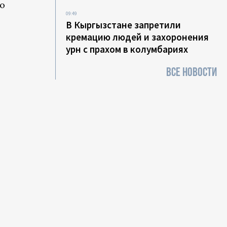
го
09:49
В Кыргызстане запретили
кремацию людей и захоронения
урн с прахом в колумбариях
ВСЕ НОВОСТИ