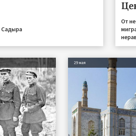
Це
От н
а Садыра
мигра
нера
29 мая