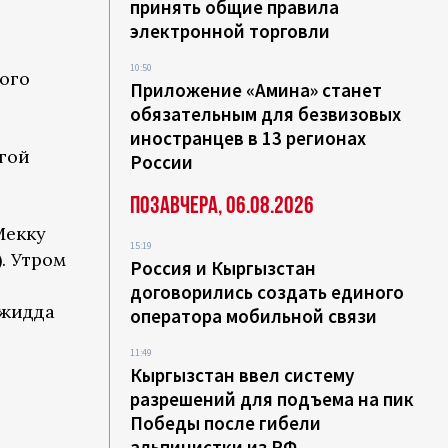
принять общие правила
электронной торговли
10:50
ого
Приложение «Амина» станет
обязательным для безвизовых
иностранцев в 13 регионах
угой
России
Позавчера, 06.08.2026
Мекку
15:19
. Утром
Россия и Кыргызстан
договорились создать единого
Джидда
оператора мобильной связи
11:49
Кыргызстан ввел систему
разрешений для подъема на пик
Победы после гибели
альпинистки из РФ