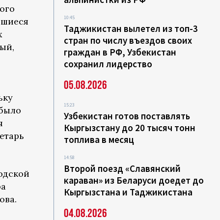
лого
10:45
вшиеся
Таджикистан вылетел из топ-3
х
стран по числу въездов своих
ый,
граждан в РФ, Узбекистан
сохранил лидерство
05.08.2026
ьку
15:23
 было
Узбекистан готов поставлять
я
Кыргызстану до 20 тысяч тонн
етарь
топлива в месяц
14:58
Второй поезд «Славянский
одской
караван» из Беларуси доедет до
ра
Кыргызстана и Таджикистана
ова.
04.08.2026