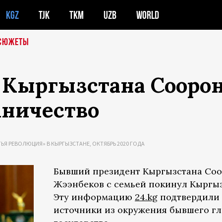
KGZ
TJK
TKM
UZB
WORLD
СЮЖЕТЫ
Кыргызстана Сооро
мничество
ТЬЯ РЕВОЛЮЦИЯ» В КЫРГЫЗСТАНЕ, ОКТЯБРЬ 2020 ГОДА
Бывший президент Кыргызстана Со
Жээнбеков с семьей покинул Кыргыз
Эту информацию
24.kg
подтвердили
источники из окружения бывшего г