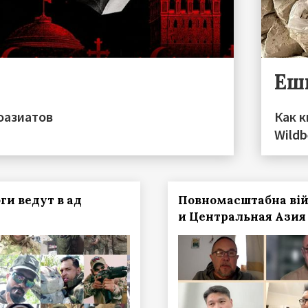
Еш
оазиатов
Как к
Wildb
ги ведут в ад
Повномасштабна ві
и Центральная Азия