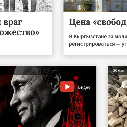
 враг
Цена «свобо
тожество»
В Кыргызстане за моли
регистрироваться — уг
20 мая
Видео