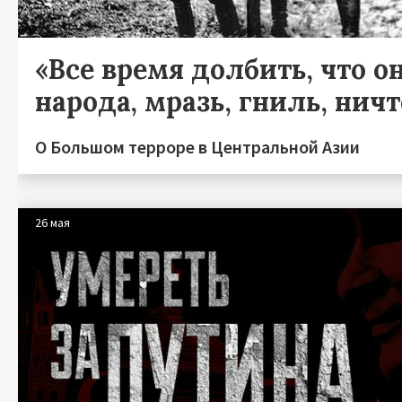
«Все время долбить, что он
народа, мразь, гниль, нич
О Большом терроре в Центральной Азии
26 мая