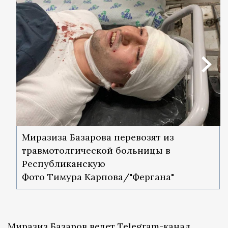
Миразиза Базарова перевозят из
травмотолгической больницы в
Республиканскую
Фото Тимура Карпова/"Фергана"
Миразиз Базаров ведет Telegram-канал