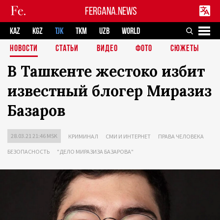
FERGANA.NEWS
KAZ
KGZ
TJK
TKM
UZB
WORLD
НОВОСТИ
СТАТЬИ
ВИДЕО
ФОТО
СЮЖЕТЫ
В Ташкенте жестоко избит
известный блогер Миразиз
Базаров
28.03.21 21:46 MSK
КРИМИНАЛ
СМИ И ИНТЕРНЕТ
ПРАВА ЧЕЛОВЕКА
БЕЗОПАСНОСТЬ
"ДЕЛО МИРАЗИЗА БАЗАРОВА"