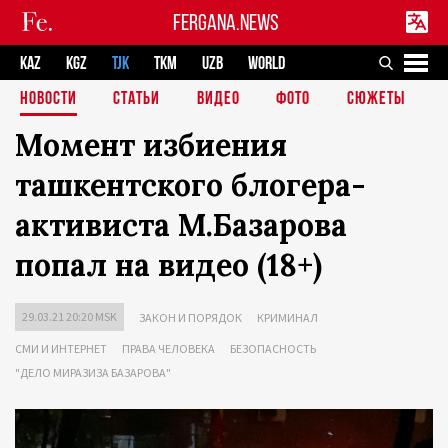
FERGANA.NEWS
KAZ
KGZ
TJK
TKM
UZB
WORLD
НОВОСТИ
СТАТЬИ
ВИДЕО
ФОТО
СЮЖЕТЫ
Момент избиения
ташкентского блогера-
активиста М.Базарова
попал на видео (18+)
29.03.21 20:20 MSK
ЗАКОН И ПОРЯДОК
КРИМИНАЛ
СМИ И ИНТЕРНЕТ
ПРАВА ЧЕЛОВЕКА
БЕЗОПАСНОСТЬ
"ДЕЛО МИРАЗИЗА БАЗАРОВА"