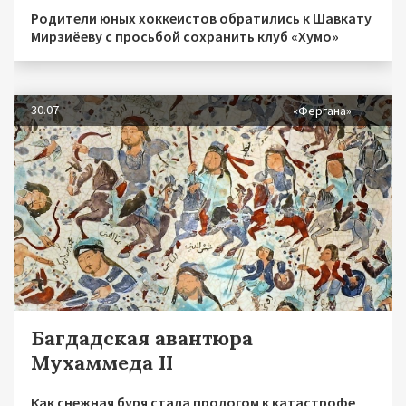
Родители юных хоккеистов обратились к Шавкату
Мирзиёеву с просьбой сохранить клуб «Хумо»
30.07
«Фергана»
Багдадская авантюра
Мухаммеда II
Как снежная буря стала прологом к катастрофе