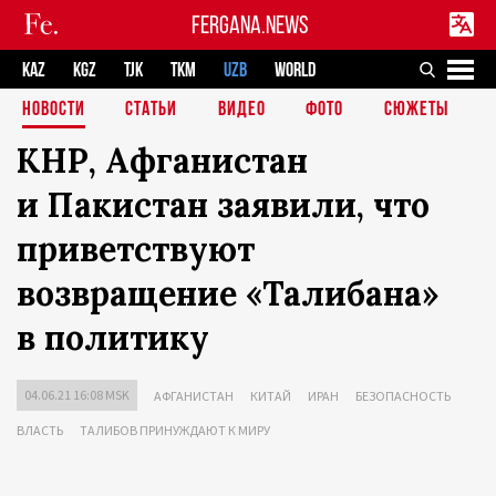
FERGANA.NEWS
KAZ
KGZ
TJK
TKM
UZB
WORLD
НОВОСТИ
СТАТЬИ
ВИДЕО
ФОТО
СЮЖЕТЫ
КНР, Афганистан
и Пакистан заявили, что
приветствуют
возвращение «Талибана»
в политику
04.06.21 16:08 MSK
АФГАНИСТАН
КИТАЙ
ИРАН
БЕЗОПАСНОСТЬ
ВЛАСТЬ
ТАЛИБОВ ПРИНУЖДАЮТ К МИРУ