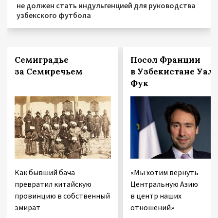
не должен стать индульгенцией для руководства
узбекского футбола
Семиградье
Посол Франции
за Семиречьем
в Узбекистане Уал
Фук
Как бывший бача
«Мы хотим вернуть
превратил китайскую
Центральную Азию
провинцию в собственный
в центр наших
эмират
отношений»