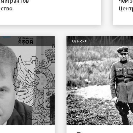
 мигрантов
Чем 
нство
Цент
08 июня