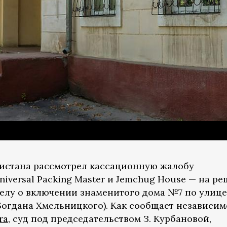
кистана рассмотрел кассационную жалобу
iversal Packing Master и Jemchug House — на р
елу о включении знаменитого дома №7 по улице
 Богдана Хмельницкого). Как сообщает независим
ra
, cуд под председательством З. Курбановой,