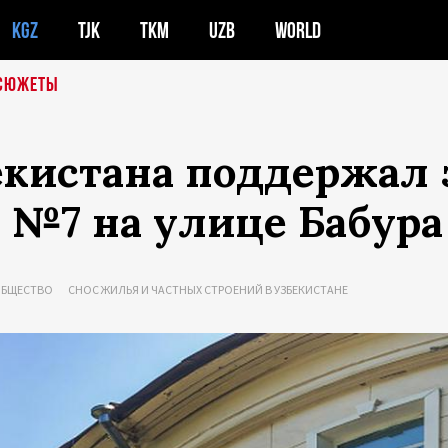
KGZ
TJK
TKM
UZB
WORLD
СЮЖЕТЫ
екистана поддержал
 №7 на улице Бабура
БЩЕСТВО
СНОС ЖИЛЬЯ И ЧАСТНЫХ СТРОЕНИЙ В УЗБЕКИСТАНЕ