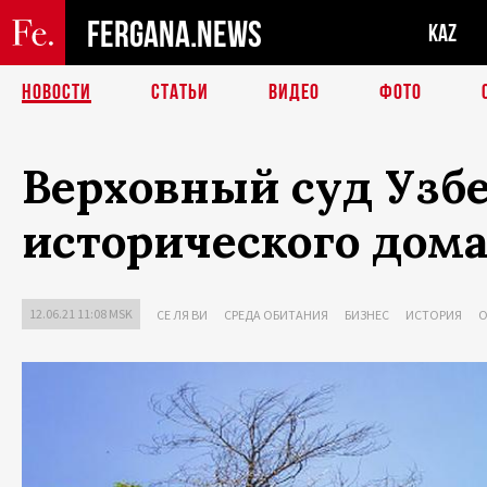
FERGANA.NEWS
KAZ
НОВОСТИ
СТАТЬИ
ВИДЕО
ФОТО
Верховный суд Узб
исторического дома
12.06.21 11:08 MSK
СЕ ЛЯ ВИ
СРЕДА ОБИТАНИЯ
БИЗНЕС
ИСТОРИЯ
О