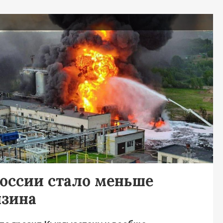
я
России стало меньше
нзина