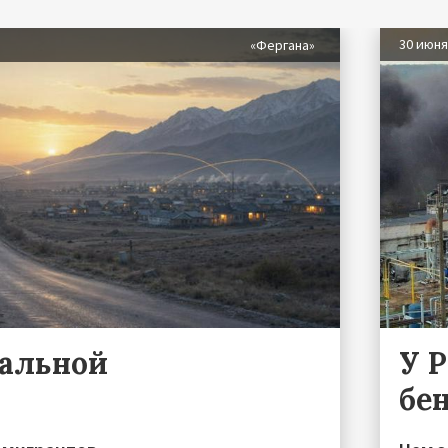
30 июн
«Фергана»
ральной
У 
бе