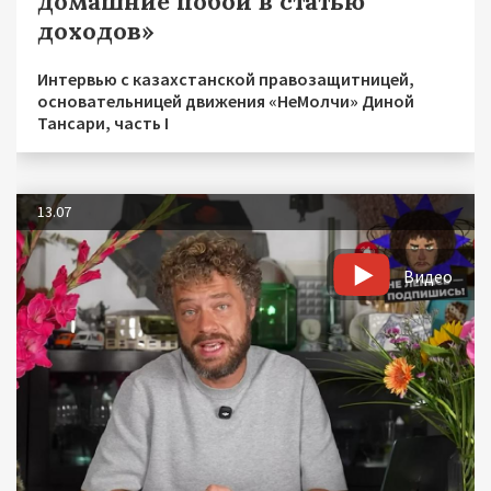
домашние побои в статью
доходов»
Интервью с казахстанской правозащитницей,
основательницей движения «НеМолчи» Диной
Тансари, часть I
13.07
Видео