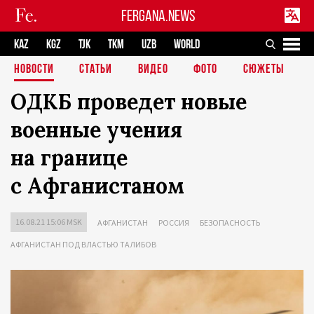
FERGANA.NEWS
KAZ
KGZ
TJK
TKM
UZB
WORLD
НОВОСТИ
СТАТЬИ
ВИДЕО
ФОТО
СЮЖЕТЫ
ОДКБ проведет новые
военные учения
на границе
с Афганистаном
16.08.21 15:06 MSK
АФГАНИСТАН
РОССИЯ
БЕЗОПАСНОСТЬ
АФГАНИСТАН ПОД ВЛАСТЬЮ ТАЛИБОВ