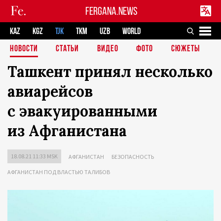
FERGANA.NEWS
KAZ
KGZ
TJK
TKM
UZB
WORLD
НОВОСТИ
СТАТЬИ
ВИДЕО
ФОТО
СЮЖЕТЫ
Ташкент принял несколько
авиарейсов
с эвакуированными
из Афганистана
18.08.21 11:33 MSK
АФГАНИСТАН
БЕЗОПАСНОСТЬ
АФГАНИСТАН ПОД ВЛАСТЬЮ ТАЛИБОВ