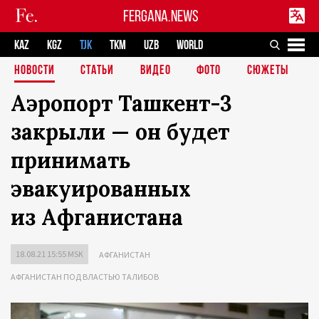
FERGANA.NEWS
KAZ
KGZ
TJK
TKM
UZB
WORLD
НОВОСТИ
СТАТЬИ
ВИДЕО
ФОТО
СЮЖЕТЫ
Аэропорт Ташкент-3
закрыли — он будет
принимать
эвакуированных
из Афганистана
18.08.21 15:55 MSK
АФГАНИСТАН
АФГАНИСТАН ПОД ВЛАСТЬЮ ТАЛИБОВ