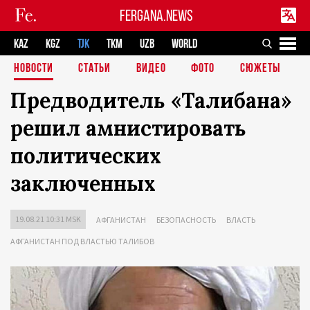
FERGANA.NEWS
KAZ
KGZ
TJK
TKM
UZB
WORLD
НОВОСТИ
СТАТЬИ
ВИДЕО
ФОТО
СЮЖЕТЫ
Предводитель «Талибана»
решил амнистировать
политических
заключенных
19.08.21 10:31 MSK
АФГАНИСТАН
БЕЗОПАСНОСТЬ
ВЛАСТЬ
АФГАНИСТАН ПОД ВЛАСТЬЮ ТАЛИБОВ