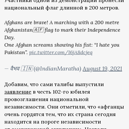
Участники одной из демонстраций пронесли
национальный флаг длинной в 200 метров.
Afghans are brave! A marching with a 200 metre
Afghanistan🇦🇫 flag to mark their Independence
Day.
One Afghan screams showing his fist: “I hate you
Pakistan”.
pic.twitter.com/I6jA8dcjeq
— वैभव 🇮🇳 (@IndianMaratha)
August 19, 2021
Добавим, что сами талибы выпустили
заявление
в честь 102-го юбилея
провозглашения национальной
независимости. Они отметили, что «афганцы
очень гордятся тем, что их страна сегодня
находится на пороге независимости