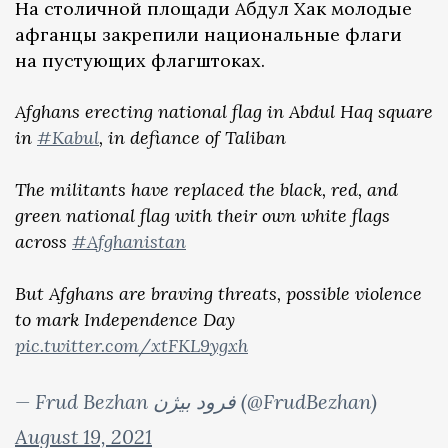
На столичной площади Абдул Хак молодые
афганцы закрепили национальные флаги
на пустующих флагштоках.
Afghans erecting national flag in Abdul Haq square
in
#Kabul
, in defiance of Taliban
The militants have replaced the black, red, and
green national flag with their own white flags
across
#Afghanistan
But Afghans are braving threats, possible violence
to mark Independence Day
pic.twitter.com/xtFKL9ygxh
— Frud Bezhan فرود بيژن (@FrudBezhan)
August 19, 2021