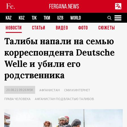
FERGANA.NEWS
KAZ
KGZ
TJK
TKM
UZB
WORLD
НОВОСТИ
СТАТЬИ
ВИДЕО
ФОТО
СЮЖЕТЫ
Талибы напали на семью
корреспондента Deutsche
Welle и убили его
родственника
20.08.21 09:26 MSK
АФГАНИСТАН
СМИ И ИНТЕРНЕТ
ПРАВА ЧЕЛОВЕКА
АФГАНИСТАН ПОД ВЛАСТЬЮ ТАЛИБОВ