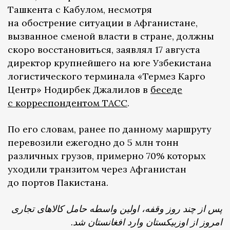
Ташкента с Кабулом, несмотря
на обострение ситуации в Афганистане,
вызванное сменой власти в стране, должны
скоро восстановиться, заявлял 17 августа
директор крупнейшего на юге Узбекистана
логистического терминала «Термез Карго
Центр» Нодирбек Джалилов в
беседе
с корреспондентом ТАСС
.
По его словам, ранее по данному маршруту
перевозили ежегодно до 5 млн тонн
различных грузов, примерно 70% которых
уходили транзитом через Афганистан
до портов Пакистана.
پس از چند روز وقفه، اولین واسطه حامل کالاهای تجاری
امروز از اوزبیکستان وارد افغانستان شد.