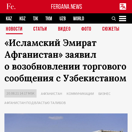
FERGANA.NEWS
KAZ
KGZ
TJK
TKM
UZB
WORLD
НОВОСТИ
СТАТЬИ
ВИДЕО
ФОТО
СЮЖЕТЫ
«Исламский Эмират
Афганистан» заявил
о возобновлении торгового
сообщения с Узбекистаном
20.08.21 14:17 MSK
АФГАНИСТАН
КОММУНИКАЦИИ
БИЗНЕС
АФГАНИСТАН ПОД ВЛАСТЬЮ ТАЛИБОВ