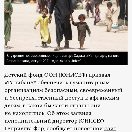
Внутренне перемещенные лица в лагере Хаджи в Кандагаре, на юге
Афганистана, август 2021 года. Фото Unicef
Детский фонд ООН (ЮНИСЕФ) призвал
«Талибан»* обеспечить гуманитарным
организациям безопасный, своевременный
и беспрепятственный доступ к афганским
детям, в какой бы части страны они
не находились. Об этом заявила
исполнительный директор ЮНИСЕФ
Генриетта Фор, сообщает новостной
сайт