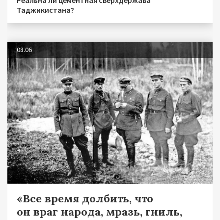
Реальна ли цементная сверхдержава
Таджикистана?
08.06
«Все время долбить, что
он враг народа, мразь, гниль,