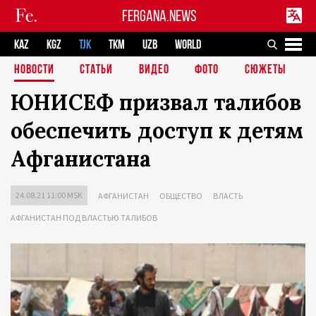
FERGANA.NEWS
KAZ
KGZ
TJK
TKM
UZB
WORLD
НОВОСТИ
СТАТЬИ
ВИДЕО
ФОТО
СЮЖЕТЫ
ЮНИСЕФ призвал талибов
обеспечить доступ к детям
Афганистана
24.08.21 11:00 MSK
АФГАНИСТАН
ОБЩЕСТВО
ВЛАСТЬ
АФГАНИСТАН ПОД ВЛАСТЬЮ ТАЛИБОВ