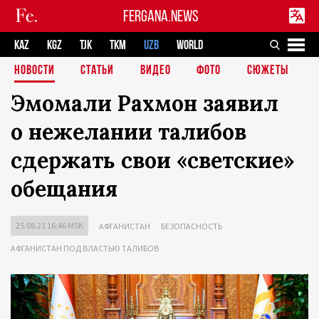
FERGANA.NEWS
KAZ
KGZ
TJK
TKM
UZB
WORLD
НОВОСТИ
СТАТЬИ
ВИДЕО
ФОТО
СЮЖЕТЫ
Эмомали Рахмон заявил
о нежелании талибов
сдержать свои «светские»
обещания
25.08.21 16:46 MSK
АФГАНИСТАН
БЕЗОПАСНОСТЬ
АФГАНИСТАН ПОД ВЛАСТЬЮ ТАЛИБОВ