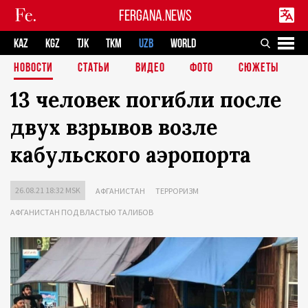
FERGANA.NEWS
KAZ
KGZ
TJK
TKM
UZB
WORLD
НОВОСТИ
СТАТЬИ
ВИДЕО
ФОТО
СЮЖЕТЫ
13 человек погибли после
двух взрывов возле
кабульского аэропорта
26.08.21 18:32 MSK
АФГАНИСТАН
ТЕРРОРИЗМ
АФГАНИСТАН ПОД ВЛАСТЬЮ ТАЛИБОВ