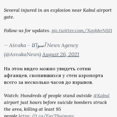
Several injured in an explosion near Kabul airport
gate.
Follow us for updates.
pic.twitter.com/XgyhhrNSJ1
— Aśvaka - آسواکا News Agency
(@AsvakaNews)
August 26, 2021
На этом видео можно увидеть сотни
афганцев, скопившихся у стен аэропорта
всего за несколько часов до взрывов.
Watch: Hundreds of people stand outside
#Kabul
airport just hours before suicide bombers struck
the area, killing at least 95
people.
https://t.co/EqxT6uimqw