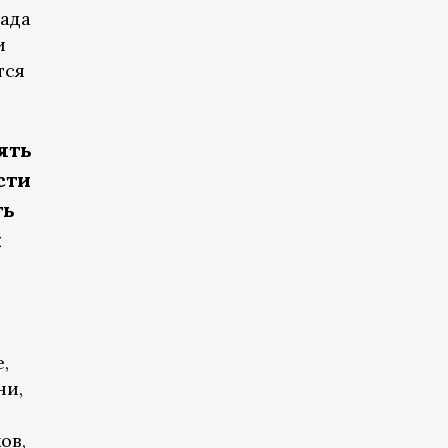
бада
и
тся
ять
сти
ть
я
,
ни,
ов,