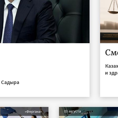
См
Каза
и зд
а Садыра
03 августа
«Фергана»