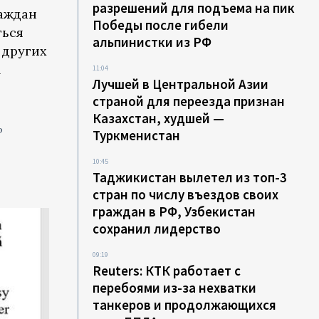
разрешений для подъема на пик
раждан
Победы после гибели
ться
альпинистки из РФ
 других
м
11:04
Лучшей в Центральной Азии
страной для переезда признан
Казахстан, худшей —
ь
Туркменистан
10:45
Таджикистан вылетел из топ-3
стран по числу въездов своих
граждан в РФ, Узбекистан
сохранил лидерство
09:19
Reuters: КТК работает с
перебоями из-за нехватки
танкеров и продолжающихся