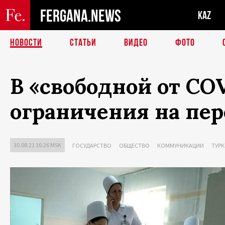
FERGANA.NEWS
KAZ
НОВОСТИ
СТАТЬИ
ВИДЕО
ФОТО
В «свободной от C
ограничения на пе
30.08.21 16:26 MSK
ГОСУДАРСТВО
ОБЩЕСТВО
КОММУНИКАЦИИ
ТУРК