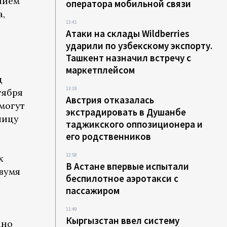
нием
оператора мобильной связи
а,
13:41
Атаки на склады Wildberries
ударили по узбекскому экспорту.
Ташкент назначил встречу с
маркетплейсом
д
13:18
тября
Австрия отказалась
смогут
экстрадировать в Душанбе
лицу
таджикского оппозиционера и
его родственников
12:58
х
В Астане впервые испытали
двумя
беспилотное аэротакси с
пассажиром
11:49
Кыргызстан ввел систему
ано