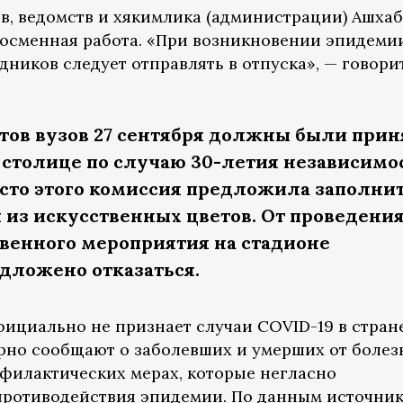
в, ведомств и хякимлика (администрации) Ашха
посменная работа. «При возникновении эпидеми
ников следует отправлять в отпуска», — говори
нтов вузов 27 сентября должны были прин
в столице по случаю 30-летия независимо
сто этого комиссия предложила заполни
из искусственных цветов. От проведени
твенного мероприятия на стадионе
дложено отказаться.
ициально не признает случаи COVID-19 в стране
но сообщают о заболевших и умерших от болез
офилактических мерах, которые негласно
ротиводействия эпидемии. По данным источник