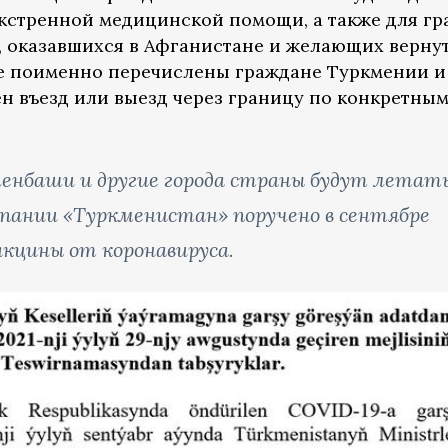
кстренной медицинской помощи, а также для г
, оказавшихся в Афганистане и желающих верну
же поименно перечислены граждане Туркмении и
ен въезд или выезд через границу по конкретны
енбаши и другие города страны будут летат
омпании «Туркменистан» поручено в сентябре
кцины от коронавируса.