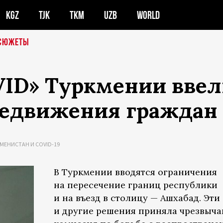
KGZ
TJK
TKM
UZB
WORLD
СЮЖЕТЫ
OVID» Туркмении вве
редвижения граждан
МЕНИСТАН И COVID-19
В Туркмении вводятся ограничения
на пересечение границ республики
и на въезд в столицу — Ашхабад. Эти
и другие решения приняла чрезвыча