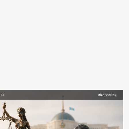
ста
«Фергана»