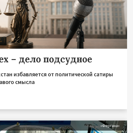
ех – дело подсудное
хстан избавляется от политической сатиры
равого смысла
«Фергана»