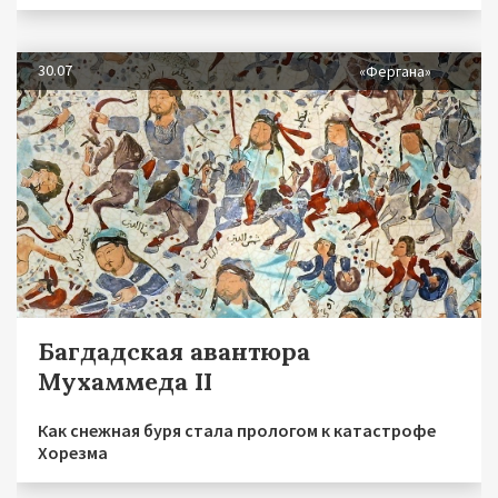
30.07
«Фергана»
Багдадская авантюра
Мухаммеда II
Как снежная буря стала прологом к катастрофе
Хорезма