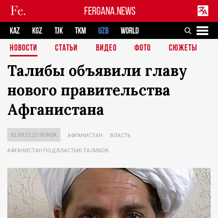
FERGANA.NEWS
KAZ
KGZ
TJK
TKM
UZB
WORLD
НОВОСТИ
СТАТЬИ
ВИДЕО
ФОТО
СЮЖЕТЫ
Талибы объявили главу
нового правительства
Афганистана
01.09.21 22:00 MSK
АФГАНИСТАН
ВЛАСТЬ
АФГАНИСТАН ПОД ВЛАСТЬЮ ТАЛИБОВ