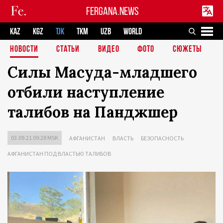
FERGANA.NEWS
KAZ
KGZ
TJK
TKM
UZB
WORLD
НОВОСТИ
СТАТЬИ
ВИДЕО
ФОТО
СЮЖЕТЫ
Силы Масуда-младшего
отбили наступление
талибов на Панджшер
03.09.21 09:28 MSK
АФГАНИСТАН
ВЛАСТЬ
БЕЗОПАСНОСТЬ
АФГАНИСТАН ПОД ВЛАСТЬЮ ТАЛИБОВ