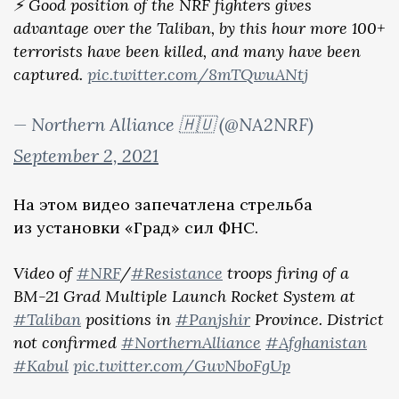
⚡ Good position of the NRF fighters gives
advantage over the Taliban, by this hour more 100+
terrorists have been killed, and many have been
captured.
pic.twitter.com/8mTQwuANtj
— Northern Alliance 🇭🇺 (@NA2NRF)
September 2, 2021
На этом видео запечатлена стрельба
из установки «Град» сил ФНС.
Video of
#NRF
/
#Resistance
troops firing of a
BM-21 Grad Multiple Launch Rocket System at
#Taliban
positions in
#Panjshir
Province. District
not confirmed
#NorthernAlliance
#Afghanistan
#Kabul
pic.twitter.com/GuvNboFgUp