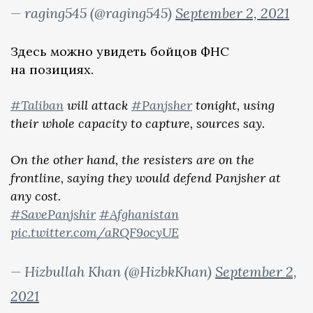
— raging545 (@raging545)
September 2, 2021
Здесь можно увидеть бойцов ФНС
на позициях.
#Taliban
will attack
#Panjsher
tonight, using
their whole capacity to capture, sources say.
On the other hand, the resisters are on the
frontline, saying they would defend Panjsher at
any cost.
#SavePanjshir
#Afghanistan
pic.twitter.com/aRQF9ocyUE
— Hizbullah Khan (@HizbkKhan)
September 2,
2021