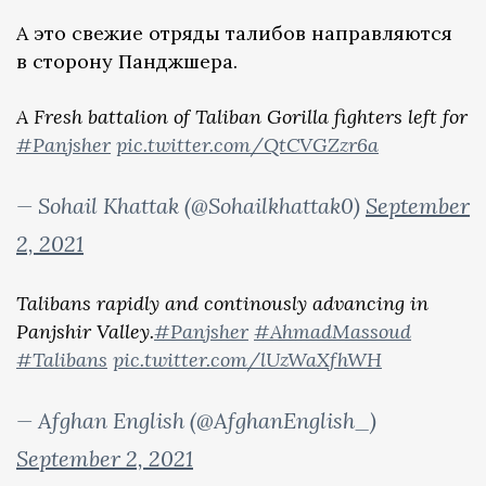
А это свежие отряды талибов направляются
в сторону Панджшера.
A Fresh battalion of Taliban Gorilla fighters left for
#Panjsher
pic.twitter.com/QtCVGZzr6a
— Sohail Khattak (@Sohailkhattak0)
September
2, 2021
Talibans rapidly and continously advancing in
Panjshir Valley.
#Panjsher
#AhmadMassoud
#Talibans
pic.twitter.com/lUzWaXfhWH
— Afghan English (@AfghanEnglish_)
September 2, 2021