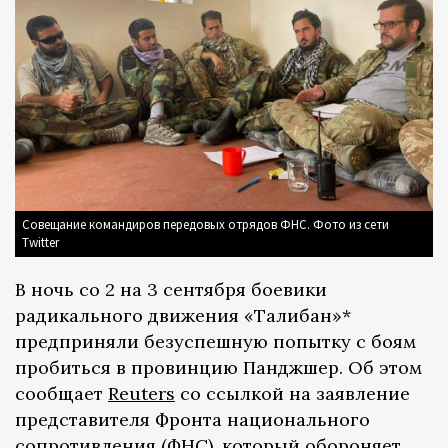
Совещание командиров передовых отрядов ФНС. Фото из сети
Twitter
В ночь со 2 на 3 сентября боевики
радикального движения «Талибан»*
предприняли безуспешную попытку с боям
пробиться в провинцию Панджшер. Об этом
сообщает
Reuters
со ссылкой на заявление
представителя Фронта национального
сопротивления (ФНС), который обороняет