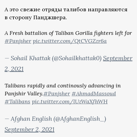
А это свежие отряды талибов направляются
в сторону Панджшера.
A Fresh battalion of Taliban Gorilla fighters left for
#Panjsher
pic.twitter.com/QtCVGZzr6a
— Sohail Khattak (@Sohailkhattak0)
September
2, 2021
Talibans rapidly and continously advancing in
Panjshir Valley.
#Panjsher
#AhmadMassoud
#Talibans
pic.twitter.com/lUzWaXfhWH
— Afghan English (@AfghanEnglish_)
September 2, 2021