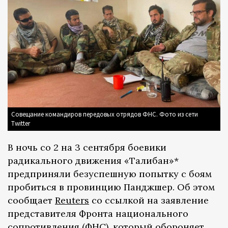
Совещание командиров передовых отрядов ФНС. Фото из сети
Twitter
В ночь со 2 на 3 сентября боевики
радикального движения «Талибан»*
предприняли безуспешную попытку с боям
пробиться в провинцию Панджшер. Об этом
сообщает
Reuters
со ссылкой на заявление
представителя Фронта национального
сопротивления (ФНС), который обороняет