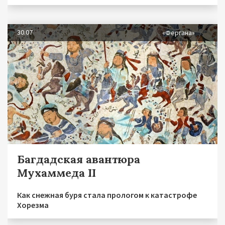
30.07
«Фергана»
Багдадская авантюра
Мухаммеда II
Как снежная буря стала прологом к катастрофе
Хорезма