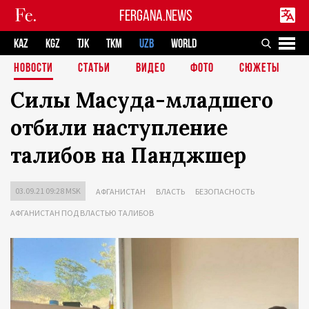
FERGANA.NEWS
KAZ
KGZ
TJK
TKM
UZB
WORLD
НОВОСТИ
СТАТЬИ
ВИДЕО
ФОТО
СЮЖЕТЫ
Силы Масуда-младшего
отбили наступление
талибов на Панджшер
03.09.21 09:28 MSK
АФГАНИСТАН
ВЛАСТЬ
БЕЗОПАСНОСТЬ
АФГАНИСТАН ПОД ВЛАСТЬЮ ТАЛИБОВ