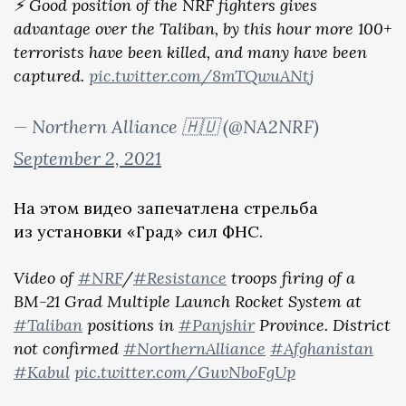
⚡ Good position of the NRF fighters gives
advantage over the Taliban, by this hour more 100+
terrorists have been killed, and many have been
captured.
pic.twitter.com/8mTQwuANtj
— Northern Alliance 🇭🇺 (@NA2NRF)
September 2, 2021
На этом видео запечатлена стрельба
из установки «Град» сил ФНС.
Video of
#NRF
/
#Resistance
troops firing of a
BM-21 Grad Multiple Launch Rocket System at
#Taliban
positions in
#Panjshir
Province. District
not confirmed
#NorthernAlliance
#Afghanistan
#Kabul
pic.twitter.com/GuvNboFgUp