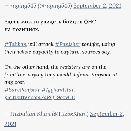
— raging545 (@raging545)
September 2, 2021
Здесь можно увидеть бойцов ФНС
на позициях.
#Taliban
will attack
#Panjsher
tonight, using
their whole capacity to capture, sources say.
On the other hand, the resisters are on the
frontline, saying they would defend Panjsher at
any cost.
#SavePanjshir
#Afghanistan
pic.twitter.com/aRQF9ocyUE
— Hizbullah Khan (@HizbkKhan)
September 2,
2021