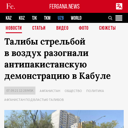
FERGANA.NEWS
KAZ
KGZ
TJK
TKM
UZB
WORLD
НОВОСТИ
СТАТЬИ
ВИДЕО
ФОТО
СЮЖЕТЫ
Талибы стрельбой
в воздух разогнали
антипакистанскую
демонстрацию в Кабуле
07.09.21 12:28 MSK
АФГАНИСТАН
ОБЩЕСТВО
ПОЛИТИКА
АФГАНИСТАН ПОД ВЛАСТЬЮ ТАЛИБОВ