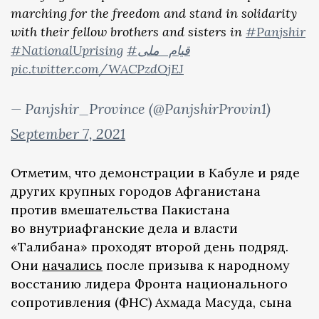
marching for the freedom and stand in solidarity
with their fellow brothers and sisters in
#Panjshir
#NationalUprising
#قیام_ملی
pic.twitter.com/WACPzdOjEJ
— Panjshir_Province (@PanjshirProvin1)
September 7, 2021
Отметим, что демонстрации в Кабуле и ряде
других крупных городов Афганистана
против вмешательства Пакистана
во внутриафганские дела и власти
«Талибана» проходят второй день подряд.
Они
начались
после призыва к народному
восстанию лидера Фронта национального
сопротивления (ФНС) Ахмада Масуда, сына