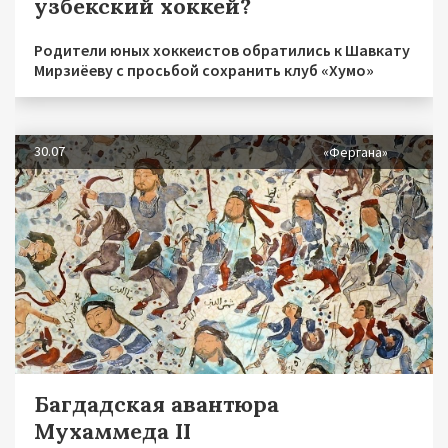
узбекский хоккей?
Родители юных хоккеистов обратились к Шавкату
Мирзиёеву с просьбой сохранить клуб «Хумо»
30.07
«Фергана»
Багдадская авантюра
Мухаммеда II