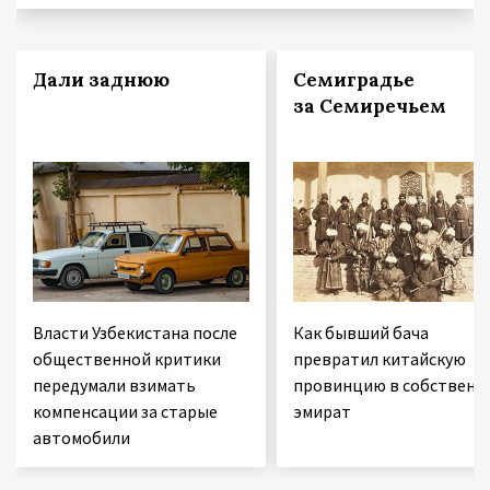
Дали заднюю
Семиградье
за Семиречьем
Власти Узбекистана после
Как бывший бача
общественной критики
превратил китайскую
передумали взимать
провинцию в собственн
компенсации за старые
эмират
автомобили